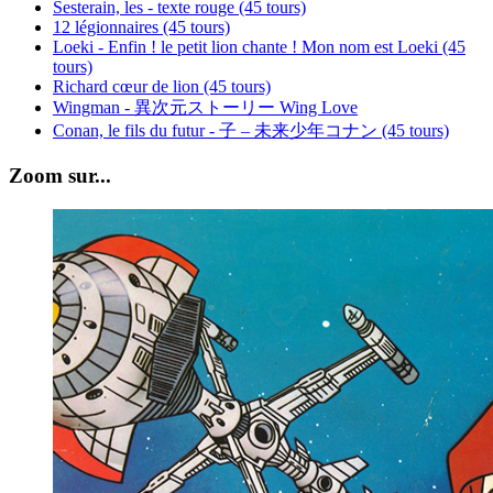
Sesterain, les - texte rouge (45 tours)
12 légionnaires (45 tours)
Loeki - Enfin ! le petit lion chante ! Mon nom est Loeki (45
tours)
Richard cœur de lion (45 tours)
Wingman - 異次元ストーリー Wing Love
Conan, le fils du futur - 子 – 未来少年コナン (45 tours)
Zoom sur...