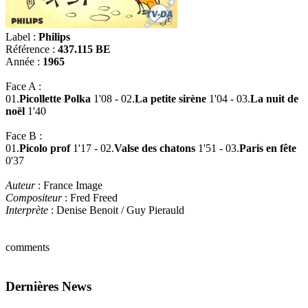
Label :
Philips
Référence :
437.115 BE
Année :
1965
Face A :
01.
Picollette Polka
1'08 - 02.
La petite sirène
1'04 - 03.
La nuit de
noël
1'40
Face B :
01.
Picolo prof
1'17 - 02.
Valse des chatons
1'51 - 03.
Paris en fête
0'37
Auteur
: France Image
Compositeur
: Fred Freed
Interprète
: Denise Benoit / Guy Pierauld
comments
Dernières News