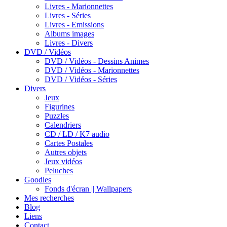
Livres - Marionnettes
Livres - Séries
Livres - Emissions
Albums images
Livres - Divers
DVD / Vidéos
DVD / Vidéos - Dessins Animes
DVD / Vidéos - Marionnettes
DVD / Vidéos - Séries
Divers
Jeux
Figurines
Puzzles
Calendriers
CD / LD / K7 audio
Cartes Postales
Autres objets
Jeux vidéos
Peluches
Goodies
Fonds d'écran || Wallpapers
Mes recherches
Blog
Liens
Contact