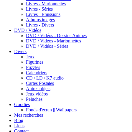
Livres - Marionnettes
Livres - Séries
Livres - Emissions
Albums images
Livres - Divers
DVD / Vidéos
DVD / Vidéos - Dessins Animes
DVD / Vidéos - Marionnettes
DVD / Vidéos - Séries
Divers
Jeux
Figurines
Puzzles
Calendriers
CD / LD / K7 audio
Cartes Postales
Autres objets
Jeux vidéos
Peluches
Goodies
Fonds d'écran || Wallpapers
Mes recherches
Blog
Liens
Contact