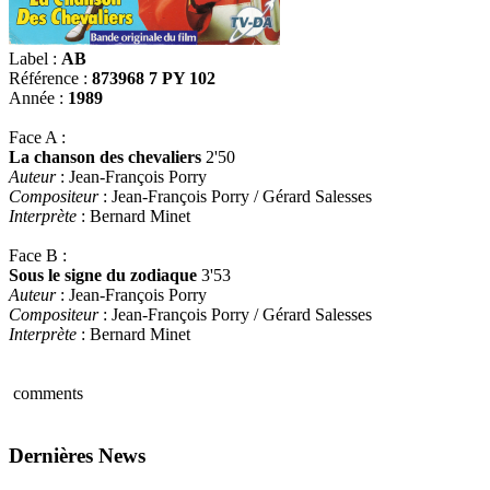
Label :
AB
Référence :
873968 7 PY 102
Année :
1989
Face A :
La chanson des chevaliers
2'50
Auteur
: Jean-François Porry
Compositeur
: Jean-François Porry / Gérard Salesses
Interprète
: Bernard Minet
Face B :
Sous le signe du zodiaque
3'53
Auteur
: Jean-François Porry
Compositeur
: Jean-François Porry / Gérard Salesses
Interprète
: Bernard Minet
comments
Dernières News