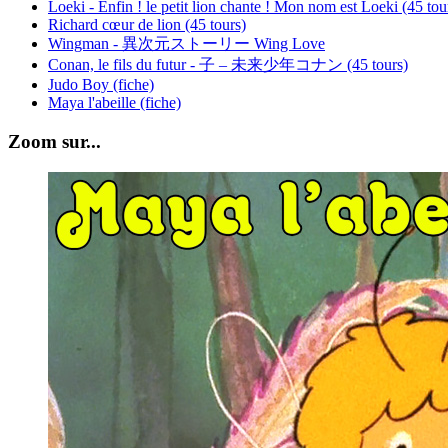
Loeki - Enfin ! le petit lion chante ! Mon nom est Loeki (45 tou
Richard cœur de lion (45 tours)
Wingman - 異次元ストーリー Wing Love
Conan, le fils du futur - 子 – 未来少年コナン (45 tours)
Judo Boy (fiche)
Maya l'abeille (fiche)
Zoom sur...