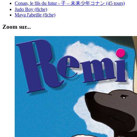
Conan, le fils du futur - 子 – 未来少年コナン (45 tours)
Judo Boy (fiche)
Maya l'abeille (fiche)
Zoom sur...