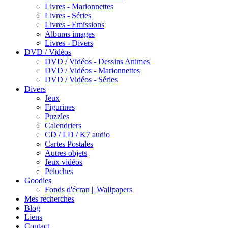
Livres - Marionnettes
Livres - Séries
Livres - Emissions
Albums images
Livres - Divers
DVD / Vidéos
DVD / Vidéos - Dessins Animes
DVD / Vidéos - Marionnettes
DVD / Vidéos - Séries
Divers
Jeux
Figurines
Puzzles
Calendriers
CD / LD / K7 audio
Cartes Postales
Autres objets
Jeux vidéos
Peluches
Goodies
Fonds d'écran || Wallpapers
Mes recherches
Blog
Liens
Contact