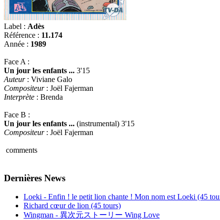
Label :
Adès
Référence :
11.174
Année :
1989
Face A :
Un jour les enfants ...
3'15
Auteur
: Viviane Galo
Compositeur
: Joël Fajerman
Interprète
: Brenda
Face B :
Un jour les enfants ...
(instrumental) 3'15
Compositeur
: Joël Fajerman
comments
Dernières News
Loeki - Enfin ! le petit lion chante ! Mon nom est Loeki (45 tou
Richard cœur de lion (45 tours)
Wingman - 異次元ストーリー Wing Love