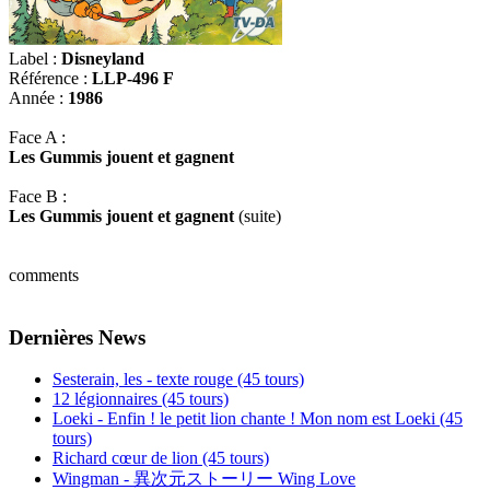
Label :
Disneyland
Référence :
LLP-496 F
Année :
1986
Face A :
Les Gummis jouent et gagnent
Face B :
Les Gummis jouent et gagnent
(suite)
comments
Dernières News
Sesterain, les - texte rouge (45 tours)
12 légionnaires (45 tours)
Loeki - Enfin ! le petit lion chante ! Mon nom est Loeki (45
tours)
Richard cœur de lion (45 tours)
Wingman - 異次元ストーリー Wing Love