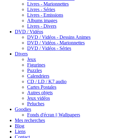
Livres - Marionnettes
Livres - Séries
Livres - Emissions
Albums images
Livres - Divers
DVD / Vidéos
DVD / Vidéos - Dessins Animes
DVD / Vidéos - Marionnettes
DVD / Vidéos - Séries
Divers
Jeux
Figurines
Puzzles
Calendriers
CD / LD / K7 audio
Cartes Postales
Autres objets
Jeux vidéos
Peluches
Goodies
Fonds d'écran || Wallpapers
Mes recherches
Blog
Liens
Contact