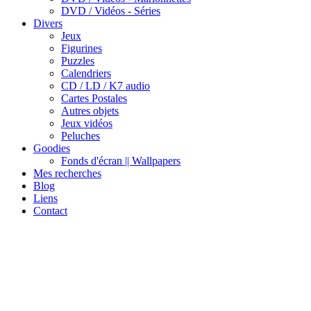
DVD / Vidéos - Séries
Divers
Jeux
Figurines
Puzzles
Calendriers
CD / LD / K7 audio
Cartes Postales
Autres objets
Jeux vidéos
Peluches
Goodies
Fonds d'écran || Wallpapers
Mes recherches
Blog
Liens
Contact