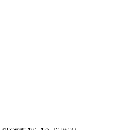
© Copyright 2007 - 2026 - TV-DA v3.2 -
Sitemap