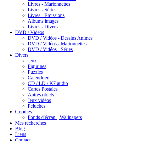
Livres - Marionnettes
Livres - Séries
Livres - Emissions
Albums images
Livres - Divers
DVD / Vidéos
DVD / Vidéos - Dessins Animes
DVD / Vidéos - Marionnettes
DVD / Vidéos - Séries
Divers
Jeux
Figurines
Puzzles
Calendriers
CD / LD / K7 audio
Cartes Postales
Autres objets
Jeux vidéos
Peluches
Goodies
Fonds d'écran || Wallpapers
Mes recherches
Blog
Liens
Contact