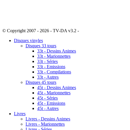
© Copyright 2007 - 2026 - TV-DA v3.2 -
Sitemap
Disques vinyles
Disques 33 tours
33t - Dessins Animes
33t - Marionnettes
33t - Séries
33t - Emissions
33t - Compilations
33t - Autres
Disques 45 tours
45t - Dessins Animes
45t - Marionnettes
45t - Séries
45t - Emissions
45t - Autres
Livres
Livres - Dessins Animes
Livres - Marionnettes
Livres - Séries