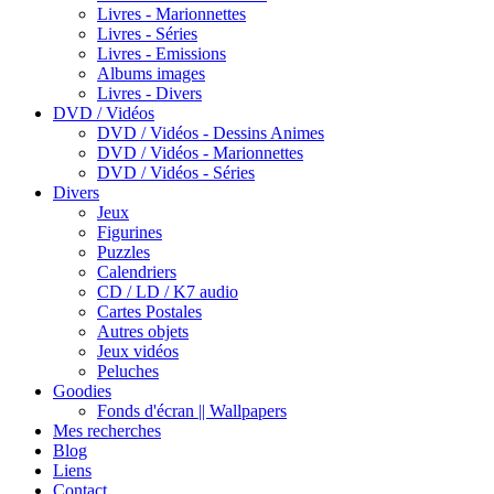
Livres - Marionnettes
Livres - Séries
Livres - Emissions
Albums images
Livres - Divers
DVD / Vidéos
DVD / Vidéos - Dessins Animes
DVD / Vidéos - Marionnettes
DVD / Vidéos - Séries
Divers
Jeux
Figurines
Puzzles
Calendriers
CD / LD / K7 audio
Cartes Postales
Autres objets
Jeux vidéos
Peluches
Goodies
Fonds d'écran || Wallpapers
Mes recherches
Blog
Liens
Contact