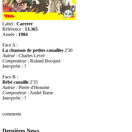
Label :
Carrere
Référence :
13.365
Année :
1984
Face A :
La chanson de petites canailles
2'30
Auteur
: Charles Level
Compositeur
: Roland Bocquet
Interprète
: ?
Face B :
Bébé canaille
2'35
Auteur
: Pierre d'Heaume
Compositeur
: André Barse
Interprète
: ?
comments
Dernières News