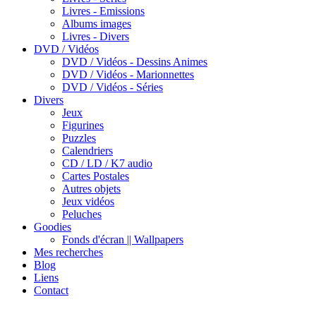
Livres - Emissions
Albums images
Livres - Divers
DVD / Vidéos
DVD / Vidéos - Dessins Animes
DVD / Vidéos - Marionnettes
DVD / Vidéos - Séries
Divers
Jeux
Figurines
Puzzles
Calendriers
CD / LD / K7 audio
Cartes Postales
Autres objets
Jeux vidéos
Peluches
Goodies
Fonds d'écran || Wallpapers
Mes recherches
Blog
Liens
Contact