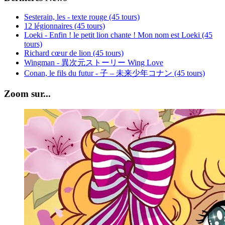
Sesterain, les - texte rouge (45 tours)
12 légionnaires (45 tours)
Loeki - Enfin ! le petit lion chante ! Mon nom est Loeki (45
tours)
Richard cœur de lion (45 tours)
Wingman - 異次元ストーリー Wing Love
Conan, le fils du futur - 子 – 未来少年コナン (45 tours)
Zoom sur...