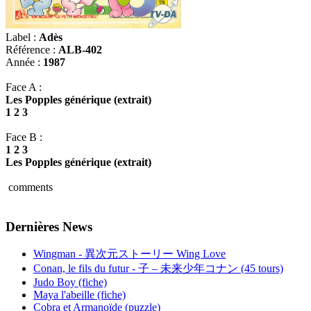
Label :
Adès
Référence :
ALB-402
Année :
1987
Face A :
Les Popples générique (extrait)
1 2 3
Face B :
1 2 3
Les Popples générique (extrait)
comments
Dernières News
Wingman - 異次元ストーリー Wing Love
Conan, le fils du futur - 子 – 未来少年コナン (45 tours)
Judo Boy (fiche)
Maya l'abeille (fiche)
Cobra et Armanoïde (puzzle)