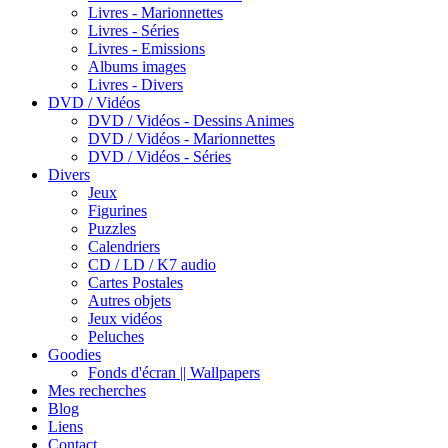
Livres - Marionnettes
Livres - Séries
Livres - Emissions
Albums images
Livres - Divers
DVD / Vidéos
DVD / Vidéos - Dessins Animes
DVD / Vidéos - Marionnettes
DVD / Vidéos - Séries
Divers
Jeux
Figurines
Puzzles
Calendriers
CD / LD / K7 audio
Cartes Postales
Autres objets
Jeux vidéos
Peluches
Goodies
Fonds d'écran || Wallpapers
Mes recherches
Blog
Liens
Contact