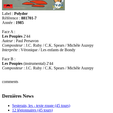
Label :
Polydor
Référence :
881701-7
Année :
1985
Face A :
Les Poupies
2'44
Auteur
: Paul Persavon
Compositeur
: J.C. Ruby / C.K. Spears / Michèle Auzepy
Interprète
: Véronique / Les enfants de Bondy
Face B :
Les Poupies
(instrumental) 2'44
Compositeur
: J.C. Ruby / C.K. Spears / Michèle Auzepy
comments
Dernières News
Sesterain, les - texte rouge (45 tours)
12 légionnaires (45 tours)