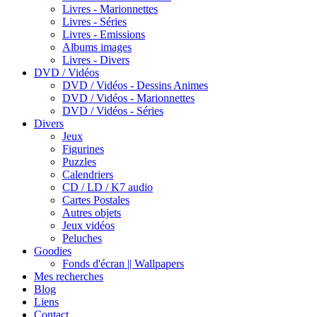
Livres - Marionnettes
Livres - Séries
Livres - Emissions
Albums images
Livres - Divers
DVD / Vidéos
DVD / Vidéos - Dessins Animes
DVD / Vidéos - Marionnettes
DVD / Vidéos - Séries
Divers
Jeux
Figurines
Puzzles
Calendriers
CD / LD / K7 audio
Cartes Postales
Autres objets
Jeux vidéos
Peluches
Goodies
Fonds d'écran || Wallpapers
Mes recherches
Blog
Liens
Contact