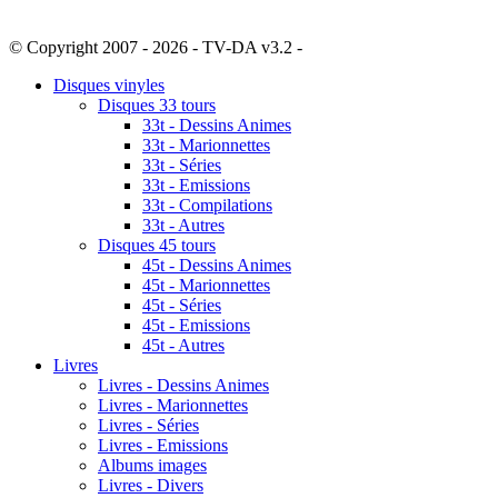
© Copyright 2007 - 2026 - TV-DA v3.2 -
Sitemap
Disques vinyles
Disques 33 tours
33t - Dessins Animes
33t - Marionnettes
33t - Séries
33t - Emissions
33t - Compilations
33t - Autres
Disques 45 tours
45t - Dessins Animes
45t - Marionnettes
45t - Séries
45t - Emissions
45t - Autres
Livres
Livres - Dessins Animes
Livres - Marionnettes
Livres - Séries
Livres - Emissions
Albums images
Livres - Divers