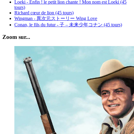
Loeki - Enfin ! le petit lion chante ! Mon nom est Loeki (45
tours)
Richard cœur de lion (45 tours)
Wingman - 異次元ストーリー Wing Love
Conan, le fils du futur - 子 – 未来少年コナン (45 tours)
Zoom sur...