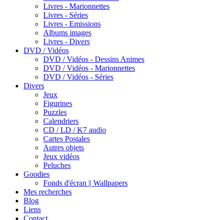
Livres - Marionnettes
Livres - Séries
Livres - Emissions
Albums images
Livres - Divers
DVD / Vidéos
DVD / Vidéos - Dessins Animes
DVD / Vidéos - Marionnettes
DVD / Vidéos - Séries
Divers
Jeux
Figurines
Puzzles
Calendriers
CD / LD / K7 audio
Cartes Postales
Autres objets
Jeux vidéos
Peluches
Goodies
Fonds d'écran || Wallpapers
Mes recherches
Blog
Liens
Contact