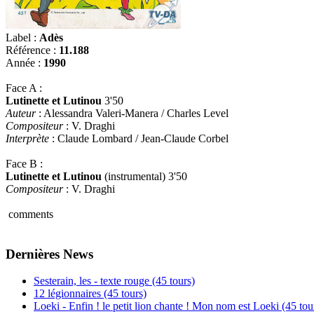
Label :
Adès
Référence :
11.188
Année :
1990
Face A :
Lutinette et Lutinou
3'50
Auteur
: Alessandra Valeri-Manera / Charles Level
Compositeur
: V. Draghi
Interprète
: Claude Lombard / Jean-Claude Corbel
Face B :
Lutinette et Lutinou
(instrumental) 3'50
Compositeur
: V. Draghi
comments
Dernières News
Sesterain, les - texte rouge (45 tours)
12 légionnaires (45 tours)
Loeki - Enfin ! le petit lion chante ! Mon nom est Loeki (45 tou