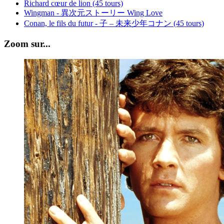
Richard cœur de lion (45 tours)
Wingman - 異次元ストーリー Wing Love
Conan, le fils du futur - 子 – 未来少年コナン (45 tours)
Zoom sur...