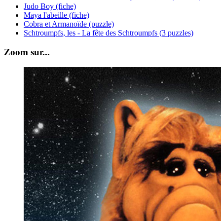
Judo Boy (fiche)
Maya l'abeille (fiche)
Cobra et Armanoïde (puzzle)
Schtroumpfs, les - La fête des Schtroumpfs (3 puzzles)
Zoom sur...