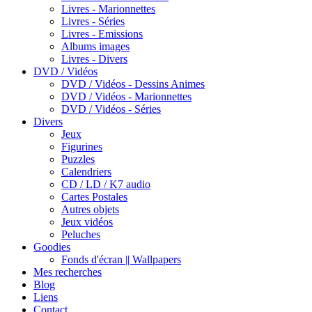
Livres - Marionnettes
Livres - Séries
Livres - Emissions
Albums images
Livres - Divers
DVD / Vidéos
DVD / Vidéos - Dessins Animes
DVD / Vidéos - Marionnettes
DVD / Vidéos - Séries
Divers
Jeux
Figurines
Puzzles
Calendriers
CD / LD / K7 audio
Cartes Postales
Autres objets
Jeux vidéos
Peluches
Goodies
Fonds d'écran || Wallpapers
Mes recherches
Blog
Liens
Contact