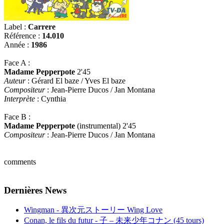
Label :
Carrere
Référence :
14.010
Année :
1986
Face A :
Madame Pepperpote
2'45
Auteur
: Gérard El baze / Yves El baze
Compositeur
: Jean-Pierre Ducos / Jan Montana
Interprète
: Cynthia
Face B :
Madame Pepperpote
(instrumental) 2'45
Compositeur
: Jean-Pierre Ducos / Jan Montana
comments
Dernières News
Wingman - 異次元ストーリー Wing Love
Conan, le fils du futur - 子 – 未来少年コナン (45 tours)