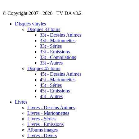
© Copyright 2007 - 2026 - TV-DA v3.2 -
Sitemap
Disques vinyles
Disques 33 tours
33t - Dessins Animes
33t - Marionnettes
33t - Séries
33t - Emissions
33t - Compilations
33t - Autres
Disques 45 tours
45t - Dessins Animes
45t - Marionnettes
45t - Séries
45t - Emissions
45t - Autres
Livres
Livres - Dessins Animes
Livres - Marionnettes
Livres - Séries
Livres - Emissions
Albums images
Livres - Divers