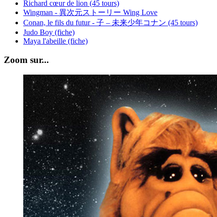
Richard cœur de lion (45 tours)
Wingman - 異次元ストーリー Wing Love
Conan, le fils du futur - 子 – 未来少年コナン (45 tours)
Judo Boy (fiche)
Maya l'abeille (fiche)
Zoom sur...