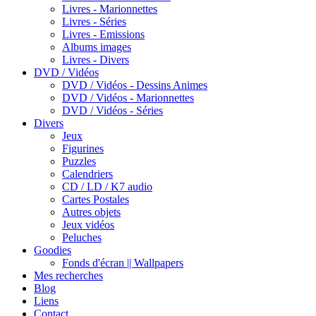
Livres - Marionnettes
Livres - Séries
Livres - Emissions
Albums images
Livres - Divers
DVD / Vidéos
DVD / Vidéos - Dessins Animes
DVD / Vidéos - Marionnettes
DVD / Vidéos - Séries
Divers
Jeux
Figurines
Puzzles
Calendriers
CD / LD / K7 audio
Cartes Postales
Autres objets
Jeux vidéos
Peluches
Goodies
Fonds d'écran || Wallpapers
Mes recherches
Blog
Liens
Contact