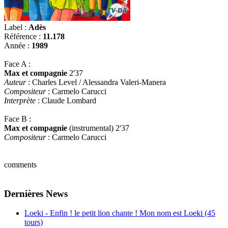
Label :
Adès
Référence :
11.178
Année :
1989
Face A :
Max et compagnie
2'37
Auteur
: Charles Level / Alessandra Valeri-Manera
Compositeur
: Carmelo Carucci
Interprète
: Claude Lombard
Face B :
Max et compagnie
(instrumental) 2'37
Compositeur
: Carmelo Carucci
comments
Dernières News
Loeki - Enfin ! le petit lion chante ! Mon nom est Loeki (45
tours)