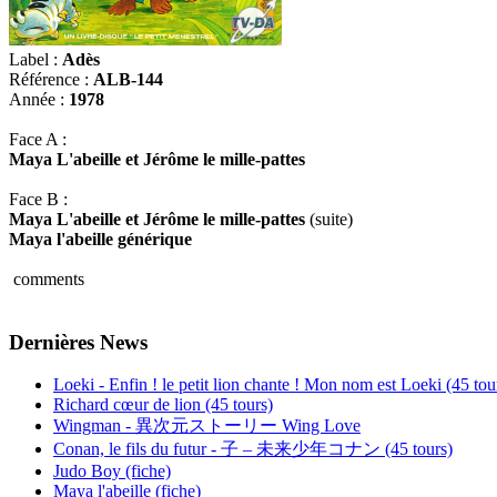
Label :
Adès
Référence :
ALB-144
Année :
1978
Face A :
Maya L'abeille et Jérôme le mille-pattes
Face B :
Maya L'abeille et Jérôme le mille-pattes
(suite)
Maya l'abeille générique
comments
Dernières News
Loeki - Enfin ! le petit lion chante ! Mon nom est Loeki (45 tou
Richard cœur de lion (45 tours)
Wingman - 異次元ストーリー Wing Love
Conan, le fils du futur - 子 – 未来少年コナン (45 tours)
Judo Boy (fiche)
Maya l'abeille (fiche)