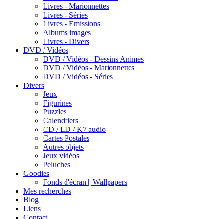
Livres - Marionnettes
Livres - Séries
Livres - Emissions
Albums images
Livres - Divers
DVD / Vidéos
DVD / Vidéos - Dessins Animes
DVD / Vidéos - Marionnettes
DVD / Vidéos - Séries
Divers
Jeux
Figurines
Puzzles
Calendriers
CD / LD / K7 audio
Cartes Postales
Autres objets
Jeux vidéos
Peluches
Goodies
Fonds d'écran || Wallpapers
Mes recherches
Blog
Liens
Contact