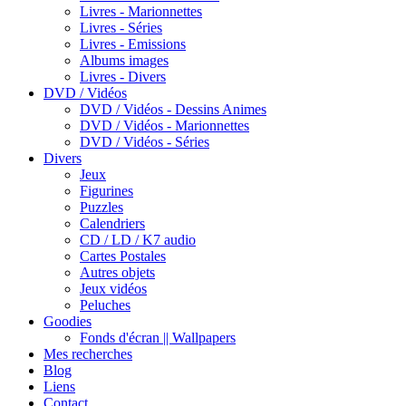
Livres - Marionnettes
Livres - Séries
Livres - Emissions
Albums images
Livres - Divers
DVD / Vidéos
DVD / Vidéos - Dessins Animes
DVD / Vidéos - Marionnettes
DVD / Vidéos - Séries
Divers
Jeux
Figurines
Puzzles
Calendriers
CD / LD / K7 audio
Cartes Postales
Autres objets
Jeux vidéos
Peluches
Goodies
Fonds d'écran || Wallpapers
Mes recherches
Blog
Liens
Contact