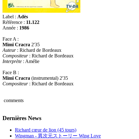
Label :
Adès
Référence :
11.122
Année :
1986
Face A :
Mimi Cracra
2'35
Auteur
: Richard de Bordeaux
Compositeur
: Richard de Bordeaux
Interprète
: Amélie
Face B :
Mimi Cracra
(instrumental) 2'35
Compositeur
: Richard de Bordeaux
comments
Dernières News
Richard cœur de lion (45 tours)
Wingman - 異次元ストーリー Wing Love