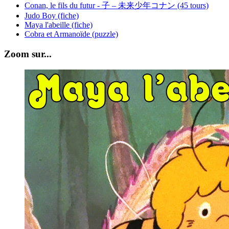
Conan, le fils du futur - 子 – 未来少年コナン (45 tours)
Judo Boy (fiche)
Maya l'abeille (fiche)
Cobra et Armanoïde (puzzle)
Zoom sur...