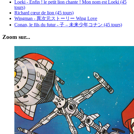
Loeki - Enfin ! le petit lion chante ! Mon nom est Loeki (45
tours)
Richard cœur de lion (45 tours)
Wingman - 異次元ストーリー Wing Love
Conan, le fils du futur - 子 – 未来少年コナン (45 tours)
Zoom sur...