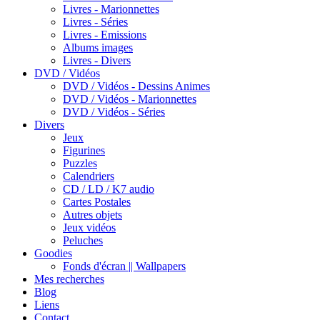
Livres - Marionnettes
Livres - Séries
Livres - Emissions
Albums images
Livres - Divers
DVD / Vidéos
DVD / Vidéos - Dessins Animes
DVD / Vidéos - Marionnettes
DVD / Vidéos - Séries
Divers
Jeux
Figurines
Puzzles
Calendriers
CD / LD / K7 audio
Cartes Postales
Autres objets
Jeux vidéos
Peluches
Goodies
Fonds d'écran || Wallpapers
Mes recherches
Blog
Liens
Contact