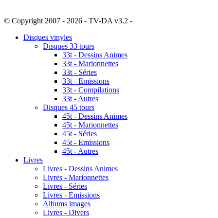
© Copyright 2007 - 2026 - TV-DA v3.2 -
Sitemap
Disques vinyles
Disques 33 tours
33t - Dessins Animes
33t - Marionnettes
33t - Séries
33t - Emissions
33t - Compilations
33t - Autres
Disques 45 tours
45t - Dessins Animes
45t - Marionnettes
45t - Séries
45t - Emissions
45t - Autres
Livres
Livres - Dessins Animes
Livres - Marionnettes
Livres - Séries
Livres - Emissions
Albums images
Livres - Divers