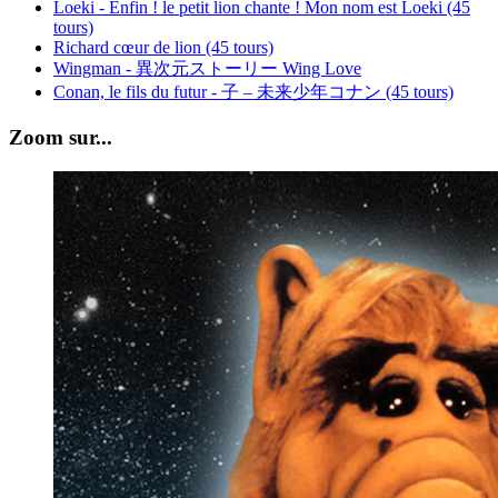
Loeki - Enfin ! le petit lion chante ! Mon nom est Loeki (45
tours)
Richard cœur de lion (45 tours)
Wingman - 異次元ストーリー Wing Love
Conan, le fils du futur - 子 – 未来少年コナン (45 tours)
Zoom sur...