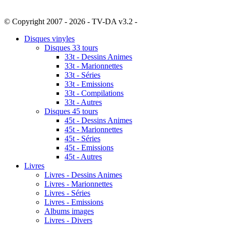
© Copyright 2007 - 2026 - TV-DA v3.2 -
Sitemap
Disques vinyles
Disques 33 tours
33t - Dessins Animes
33t - Marionnettes
33t - Séries
33t - Emissions
33t - Compilations
33t - Autres
Disques 45 tours
45t - Dessins Animes
45t - Marionnettes
45t - Séries
45t - Emissions
45t - Autres
Livres
Livres - Dessins Animes
Livres - Marionnettes
Livres - Séries
Livres - Emissions
Albums images
Livres - Divers