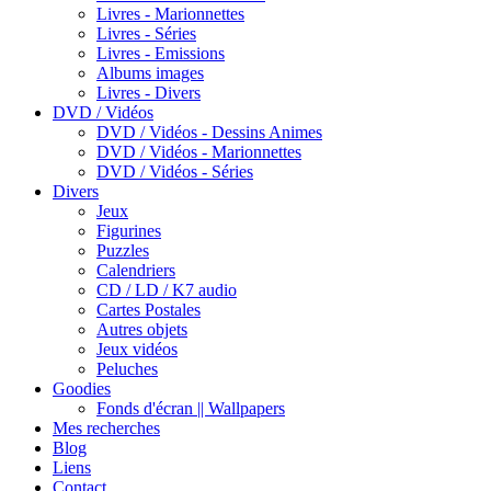
Livres - Marionnettes
Livres - Séries
Livres - Emissions
Albums images
Livres - Divers
DVD / Vidéos
DVD / Vidéos - Dessins Animes
DVD / Vidéos - Marionnettes
DVD / Vidéos - Séries
Divers
Jeux
Figurines
Puzzles
Calendriers
CD / LD / K7 audio
Cartes Postales
Autres objets
Jeux vidéos
Peluches
Goodies
Fonds d'écran || Wallpapers
Mes recherches
Blog
Liens
Contact