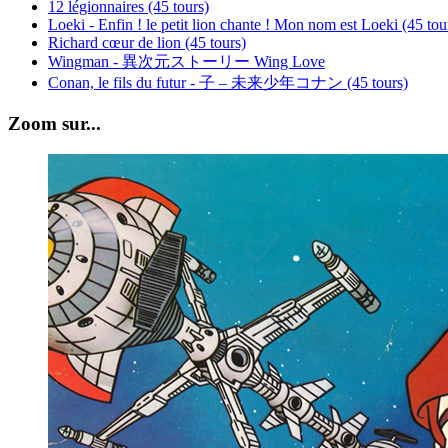
12 légionnaires (45 tours)
Loeki - Enfin ! le petit lion chante ! Mon nom est Loeki (45 tou
Richard cœur de lion (45 tours)
Wingman - 異次元ストーリー Wing Love
Conan, le fils du futur - 子 – 未来少年コナン (45 tours)
Zoom sur...