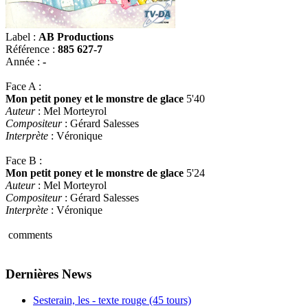
Label :
AB Productions
Référence :
885 627-7
Année :
-
Face A :
Mon petit poney et le monstre de glace
5'40
Auteur
: Mel Morteyrol
Compositeur
: Gérard Salesses
Interprète
: Véronique
Face B :
Mon petit poney et le monstre de glace
5'24
Auteur
: Mel Morteyrol
Compositeur
: Gérard Salesses
Interprète
: Véronique
comments
Dernières News
Sesterain, les - texte rouge (45 tours)