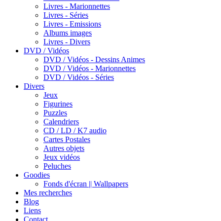
Livres - Marionnettes
Livres - Séries
Livres - Emissions
Albums images
Livres - Divers
DVD / Vidéos
DVD / Vidéos - Dessins Animes
DVD / Vidéos - Marionnettes
DVD / Vidéos - Séries
Divers
Jeux
Figurines
Puzzles
Calendriers
CD / LD / K7 audio
Cartes Postales
Autres objets
Jeux vidéos
Peluches
Goodies
Fonds d'écran || Wallpapers
Mes recherches
Blog
Liens
Contact