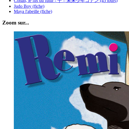
Conan, le fils du futur - 子 – 未来少年コナン (45 tours)
Judo Boy (fiche)
Maya l'abeille (fiche)
Zoom sur...