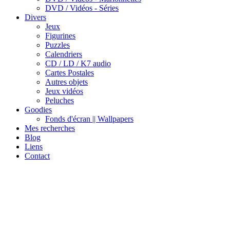
DVD / Vidéos - Séries
Divers
Jeux
Figurines
Puzzles
Calendriers
CD / LD / K7 audio
Cartes Postales
Autres objets
Jeux vidéos
Peluches
Goodies
Fonds d'écran || Wallpapers
Mes recherches
Blog
Liens
Contact