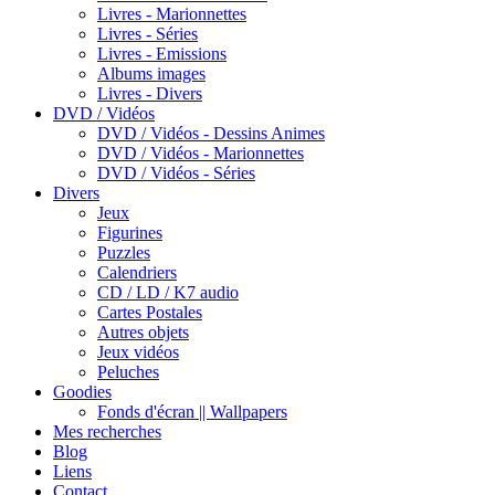
Livres - Marionnettes
Livres - Séries
Livres - Emissions
Albums images
Livres - Divers
DVD / Vidéos
DVD / Vidéos - Dessins Animes
DVD / Vidéos - Marionnettes
DVD / Vidéos - Séries
Divers
Jeux
Figurines
Puzzles
Calendriers
CD / LD / K7 audio
Cartes Postales
Autres objets
Jeux vidéos
Peluches
Goodies
Fonds d'écran || Wallpapers
Mes recherches
Blog
Liens
Contact