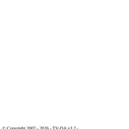
© Copyright 2007 - 2026 - TV-DA v3.2 -
Sitemap