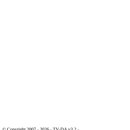
© Copyright 2007 - 2026 - TV-DA v3.2 -
Sitemap