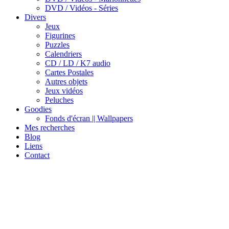
DVD / Vidéos - Séries
Divers
Jeux
Figurines
Puzzles
Calendriers
CD / LD / K7 audio
Cartes Postales
Autres objets
Jeux vidéos
Peluches
Goodies
Fonds d'écran || Wallpapers
Mes recherches
Blog
Liens
Contact