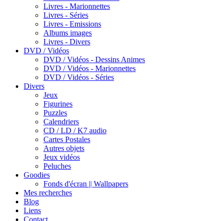
Livres - Marionnettes
Livres - Séries
Livres - Emissions
Albums images
Livres - Divers
DVD / Vidéos
DVD / Vidéos - Dessins Animes
DVD / Vidéos - Marionnettes
DVD / Vidéos - Séries
Divers
Jeux
Figurines
Puzzles
Calendriers
CD / LD / K7 audio
Cartes Postales
Autres objets
Jeux vidéos
Peluches
Goodies
Fonds d'écran || Wallpapers
Mes recherches
Blog
Liens
Contact