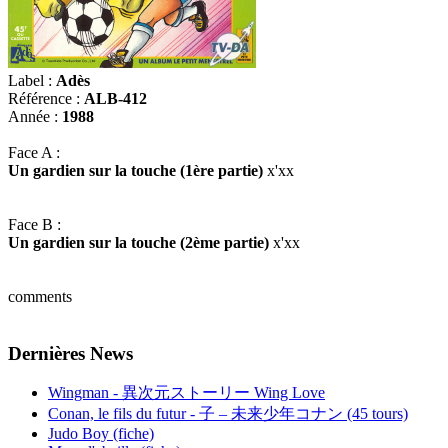
Label :
Adès
Référence :
ALB-412
Année :
1988
Face A :
Un gardien sur la touche (1ère partie)
x'xx
Face B :
Un gardien sur la touche (2ème partie)
x'xx
comments
Dernières News
Wingman - 異次元ストーリー Wing Love
Conan, le fils du futur - 子 – 未来少年コナン (45 tours)
Judo Boy (fiche)