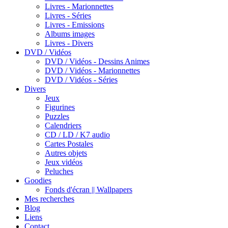
Livres - Marionnettes
Livres - Séries
Livres - Emissions
Albums images
Livres - Divers
DVD / Vidéos
DVD / Vidéos - Dessins Animes
DVD / Vidéos - Marionnettes
DVD / Vidéos - Séries
Divers
Jeux
Figurines
Puzzles
Calendriers
CD / LD / K7 audio
Cartes Postales
Autres objets
Jeux vidéos
Peluches
Goodies
Fonds d'écran || Wallpapers
Mes recherches
Blog
Liens
Contact