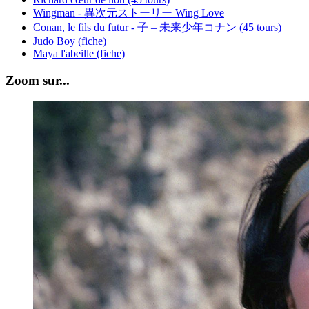
Wingman - 異次元ストーリー Wing Love
Conan, le fils du futur - 子 – 未来少年コナン (45 tours)
Judo Boy (fiche)
Maya l'abeille (fiche)
Zoom sur...