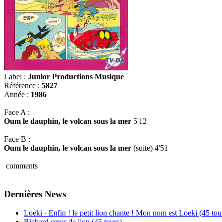
Label :
Junior Productions Musique
Référence :
5827
Année :
1986
Face A :
Oum le dauphin, le volcan sous la mer
5'12
Face B :
Oum le dauphin, le volcan sous la mer
(suite) 4'51
comments
Dernières News
Loeki - Enfin ! le petit lion chante ! Mon nom est Loeki (45 tou
Richard cœur de lion (45 tours)