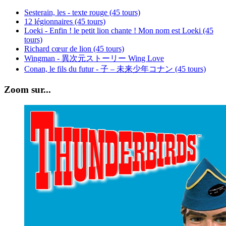
Sesterain, les - texte rouge (45 tours)
12 légionnaires (45 tours)
Loeki - Enfin ! le petit lion chante ! Mon nom est Loeki (45
tours)
Richard cœur de lion (45 tours)
Wingman - 異次元ストーリー Wing Love
Conan, le fils du futur - 子 – 未来少年コナン (45 tours)
Zoom sur...