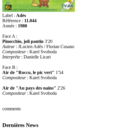
Label :
Adès
Référence :
11.044
Année :
1980
Face A :
Pinocchio, joli pantin
3'20
Auteur
: JLucien Adès / Florian Cusano
Compositeur
: Karel Svoboda
Interprète
: Danielle Licari
Face B :
Air de "Rocco, le pic vert"
1'54
Compositeur
: Karel Svoboda
Air de "Au pays des nains"
2'26
Compositeur
: Karel Svoboda
comments
Dernières News