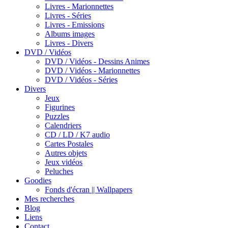
Livres - Marionnettes
Livres - Séries
Livres - Emissions
Albums images
Livres - Divers
DVD / Vidéos
DVD / Vidéos - Dessins Animes
DVD / Vidéos - Marionnettes
DVD / Vidéos - Séries
Divers
Jeux
Figurines
Puzzles
Calendriers
CD / LD / K7 audio
Cartes Postales
Autres objets
Jeux vidéos
Peluches
Goodies
Fonds d'écran || Wallpapers
Mes recherches
Blog
Liens
Contact