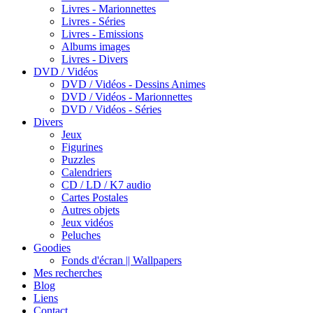
Livres - Marionnettes
Livres - Séries
Livres - Emissions
Albums images
Livres - Divers
DVD / Vidéos
DVD / Vidéos - Dessins Animes
DVD / Vidéos - Marionnettes
DVD / Vidéos - Séries
Divers
Jeux
Figurines
Puzzles
Calendriers
CD / LD / K7 audio
Cartes Postales
Autres objets
Jeux vidéos
Peluches
Goodies
Fonds d'écran || Wallpapers
Mes recherches
Blog
Liens
Contact