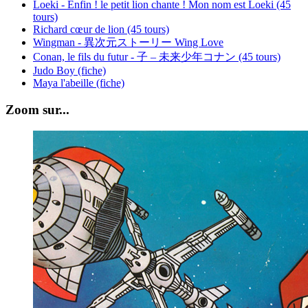
Loeki - Enfin ! le petit lion chante ! Mon nom est Loeki (45
tours)
Richard cœur de lion (45 tours)
Wingman - 異次元ストーリー Wing Love
Conan, le fils du futur - 子 – 未来少年コナン (45 tours)
Judo Boy (fiche)
Maya l'abeille (fiche)
Zoom sur...