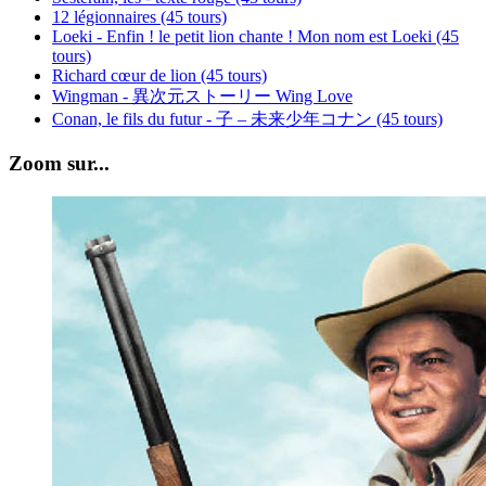
12 légionnaires (45 tours)
Loeki - Enfin ! le petit lion chante ! Mon nom est Loeki (45
tours)
Richard cœur de lion (45 tours)
Wingman - 異次元ストーリー Wing Love
Conan, le fils du futur - 子 – 未来少年コナン (45 tours)
Zoom sur...