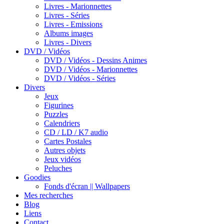
Livres - Marionnettes
Livres - Séries
Livres - Emissions
Albums images
Livres - Divers
DVD / Vidéos
DVD / Vidéos - Dessins Animes
DVD / Vidéos - Marionnettes
DVD / Vidéos - Séries
Divers
Jeux
Figurines
Puzzles
Calendriers
CD / LD / K7 audio
Cartes Postales
Autres objets
Jeux vidéos
Peluches
Goodies
Fonds d'écran || Wallpapers
Mes recherches
Blog
Liens
Contact