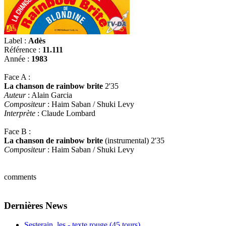
Label :
Adès
Référence :
11.111
Année :
1983
Face A :
La chanson de rainbow brite
2'35
Auteur
: Alain Garcia
Compositeur
: Haim Saban / Shuki Levy
Interprète
: Claude Lombard
Face B :
La chanson de rainbow brite
(instrumental) 2'35
Compositeur
: Haim Saban / Shuki Levy
comments
Dernières News
Sesterain, les - texte rouge (45 tours)