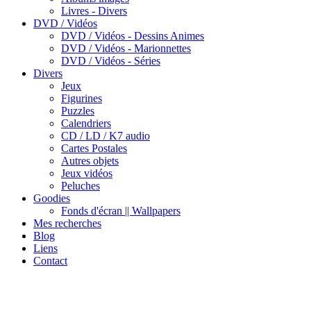
Livres - Divers
DVD / Vidéos
DVD / Vidéos - Dessins Animes
DVD / Vidéos - Marionnettes
DVD / Vidéos - Séries
Divers
Jeux
Figurines
Puzzles
Calendriers
CD / LD / K7 audio
Cartes Postales
Autres objets
Jeux vidéos
Peluches
Goodies
Fonds d'écran || Wallpapers
Mes recherches
Blog
Liens
Contact