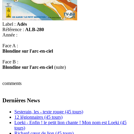
Label :
Adès
Référence :
ALB-280
Année :
Face A :
Blondine sur l'arc-en-ciel
Face B :
Blondine sur l'arc-en-ciel
(suite)
comments
Dernières News
Sesterain, les - texte rouge (45 tours)
12 légionnaires (45 tours)
Loeki - Enfin ! le petit lion chante ! Mon nom est Loeki (45
tours)
Richard cœur de lion (45 tours)