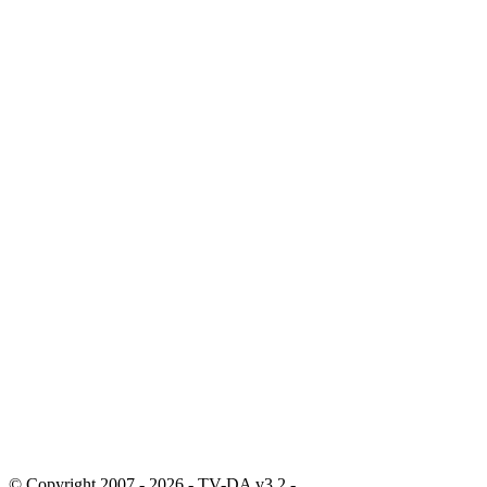
© Copyright 2007 - 2026 - TV-DA v3.2 -
Sitemap