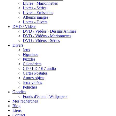
Livres - Marionnettes
Livres - Séries
Livres - Emissions
Albums images
Livres - Divers
DVD / Vidéos
DVD / Vidéos - Dessins Animes
DVD / Vidéos - Marionnettes
DVD / Vidéos - Séries
Divers
Jeux
Figurines
Puzzles
Calendriers
CD / LD / K7 audio
Cartes Postales
Autres objets
Jeux vidéos
Peluches
Goodies
Fonds d'écran || Wallpapers
Mes recherches
Blog
Liens
Contact