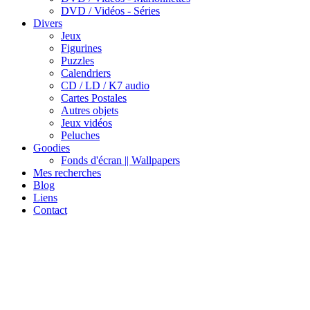
DVD / Vidéos - Séries
Divers
Jeux
Figurines
Puzzles
Calendriers
CD / LD / K7 audio
Cartes Postales
Autres objets
Jeux vidéos
Peluches
Goodies
Fonds d'écran || Wallpapers
Mes recherches
Blog
Liens
Contact