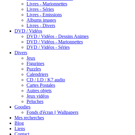
Livres - Marionnettes
Livres - Séries
Livres - Emissions
Albums images
Livres - Divers
DVD / Vidéos
DVD / Vidéos - Dessins Animes
DVD / Vidéos - Marionnettes
DVD / Vidéos - Séries
Divers
Jeux
Figurines
Puzzles
Calendriers
CD / LD / K7 audio
Cartes Postales
Autres objets
Jeux vidéos
Peluches
Goodies
Fonds d'écran || Wallpapers
Mes recherches
Blog
Liens
Contact