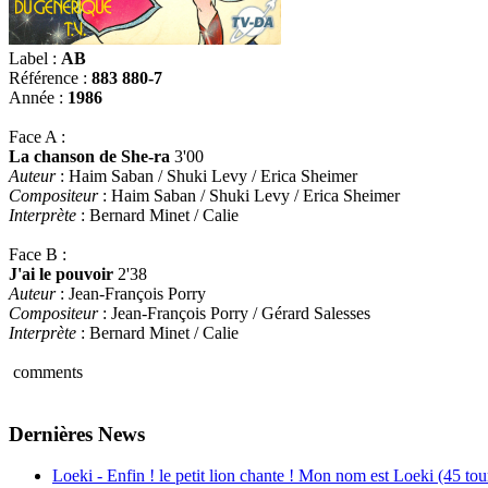
Label :
AB
Référence :
883 880-7
Année :
1986
Face A :
La chanson de She-ra
3'00
Auteur
: Haim Saban / Shuki Levy / Erica Sheimer
Compositeur
: Haim Saban / Shuki Levy / Erica Sheimer
Interprète
: Bernard Minet / Calie
Face B :
J'ai le pouvoir
2'38
Auteur
: Jean-François Porry
Compositeur
: Jean-François Porry / Gérard Salesses
Interprète
: Bernard Minet / Calie
comments
Dernières News
Loeki - Enfin ! le petit lion chante ! Mon nom est Loeki (45 tou