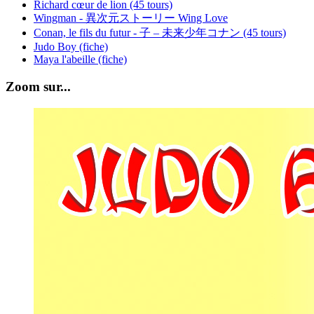
Richard cœur de lion (45 tours)
Wingman - 異次元ストーリー Wing Love
Conan, le fils du futur - 子 – 未来少年コナン (45 tours)
Judo Boy (fiche)
Maya l'abeille (fiche)
Zoom sur...