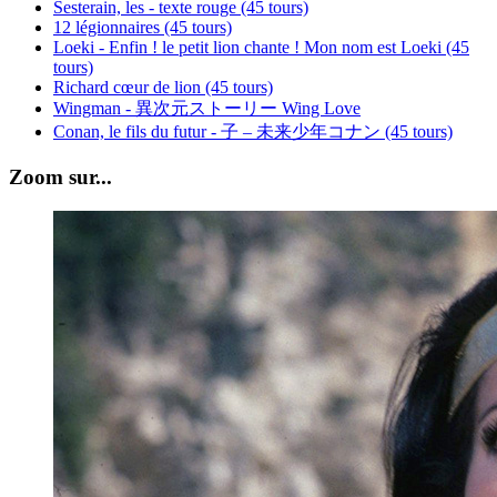
Sesterain, les - texte rouge (45 tours)
12 légionnaires (45 tours)
Loeki - Enfin ! le petit lion chante ! Mon nom est Loeki (45
tours)
Richard cœur de lion (45 tours)
Wingman - 異次元ストーリー Wing Love
Conan, le fils du futur - 子 – 未来少年コナン (45 tours)
Zoom sur...