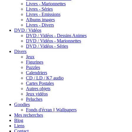
Livres - Marionnettes
Livres - Séries
Livres - Emissions
Albums images
Livres - Divers
DVD / Vidéos
DVD / Vidéos - Dessins Animes
DVD / Vidéos - Marionnettes
DVD / Vidéos - Séries
Divers
Jeux
Figurines
Puzzles
Calendriers
CD / LD / K7 audio
Cartes Postales
Autres objets
Jeux vidéos
Peluches
Goodies
Fonds d'écran || Wallpapers
Mes recherches
Blog
Liens
Contact