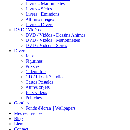
Livres - Marionnettes
Livres - Séries
Livres - Emissions
Albums images
Livres - Divers
DVD / Vidéos
DVD / Vidéos - Dessins Animes
DVD / Vidéos - Marionnettes
DVD / Vidéos - Séries
Divers
Jeux
Figurines
Puzzles
Calendriers
CD / LD / K7 audio
Cartes Postales
Autres objets
Jeux vidéos
Peluches
Goodies
Fonds d'écran || Wallpapers
Mes recherches
Blog
Liens
Contact