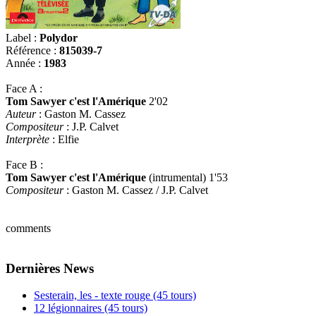
Label :
Polydor
Référence :
815039-7
Année :
1983
Face A :
Tom Sawyer c'est l'Amérique
2'02
Auteur
: Gaston M. Cassez
Compositeur
: J.P. Calvet
Interprète
: Elfie
Face B :
Tom Sawyer c'est l'Amérique
(intrumental) 1'53
Compositeur
: Gaston M. Cassez / J.P. Calvet
comments
Dernières News
Sesterain, les - texte rouge (45 tours)
12 légionnaires (45 tours)