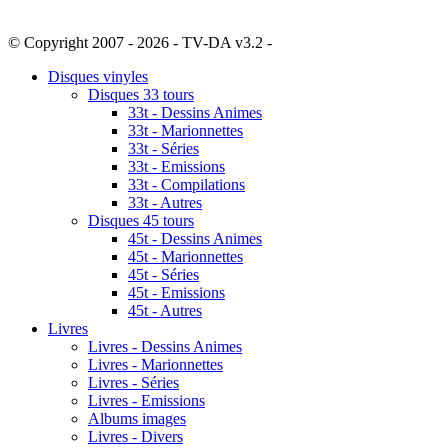
© Copyright 2007 - 2026 - TV-DA v3.2 -
Sitemap
Disques vinyles
Disques 33 tours
33t - Dessins Animes
33t - Marionnettes
33t - Séries
33t - Emissions
33t - Compilations
33t - Autres
Disques 45 tours
45t - Dessins Animes
45t - Marionnettes
45t - Séries
45t - Emissions
45t - Autres
Livres
Livres - Dessins Animes
Livres - Marionnettes
Livres - Séries
Livres - Emissions
Albums images
Livres - Divers