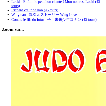
Loeki - Enfin ! le petit lion chante ! Mon nom est Loeki (45
tours)
Richard cœur de lion (45 tours)
Wingman - 異次元ストーリー Wing Love
Conan, le fils du futur - 子 – 未来少年コナン (45 tours)
Zoom sur...