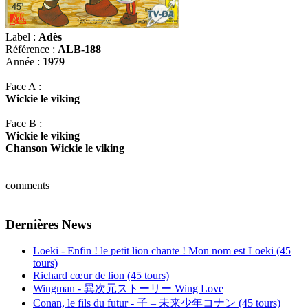
Label :
Adès
Référence :
ALB-188
Année :
1979
Face A :
Wickie le viking
Face B :
Wickie le viking
Chanson Wickie le viking
comments
Dernières News
Loeki - Enfin ! le petit lion chante ! Mon nom est Loeki (45
tours)
Richard cœur de lion (45 tours)
Wingman - 異次元ストーリー Wing Love
Conan, le fils du futur - 子 – 未来少年コナン (45 tours)