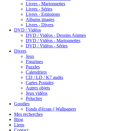
Livres - Marionnettes
Livres - Séries
Livres - Emissions
Albums images
Livres - Divers
DVD / Vidéos
DVD / Vidéos - Dessins Animes
DVD / Vidéos - Marionnettes
DVD / Vidéos - Séries
Divers
Jeux
Figurines
Puzzles
Calendriers
CD / LD / K7 audio
Cartes Postales
Autres objets
Jeux vidéos
Peluches
Goodies
Fonds d'écran || Wallpapers
Mes recherches
Blog
Liens
Contact