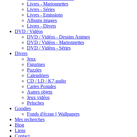
Livres - Marionnettes
Livres - Séries
Livres - Emissions
Albums images
Livres - Divers
DVD / Vidéos
DVD / Vidéos - Dessins Animes
DVD / Vidéos - Marionnettes
DVD / Vidéos - Séries
Divers
Jeux
Figurines
Puzzles
Calendriers
CD / LD / K7 audio
Cartes Postales
Autres objets
Jeux vidéos
Peluches
Goodies
Fonds d'écran || Wallpapers
Mes recherches
Blog
Liens
Contact