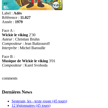
Label :
Adès
Référence :
11.027
Année :
1979
Face A :
Wickie le viking
2'30
Auteur
: Christian Bruhn
Compositeur
: Jean Baïtzouroff
Interprète
: Michel Barouille
Face B :
Musique de Wickie le viking
3'01
Compositeur
: Karel Svoboda
comments
Dernières News
Sesterain, les - texte rouge (45 tours)
12 légionnaires (45 tours)