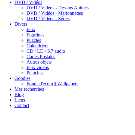
DVD / Vidéos
DVD / Vidéos - Dessins Animes
DVD / Vidéos - Marionnettes
DVD / Vidéos - Séries
Divers
Jeux
Figurines
Puzzles
Calendriers
CD / LD / K7 audio
Cartes Postales
Autres objets
Jeux vidéos
Peluches
Goodies
Fonds d'écran || Wallpapers
Mes recherches
Blog
Liens
Contact