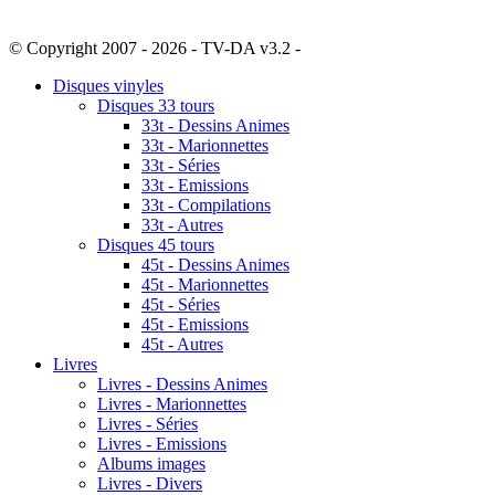
© Copyright 2007 - 2026 - TV-DA v3.2 -
Sitemap
Disques vinyles
Disques 33 tours
33t - Dessins Animes
33t - Marionnettes
33t - Séries
33t - Emissions
33t - Compilations
33t - Autres
Disques 45 tours
45t - Dessins Animes
45t - Marionnettes
45t - Séries
45t - Emissions
45t - Autres
Livres
Livres - Dessins Animes
Livres - Marionnettes
Livres - Séries
Livres - Emissions
Albums images
Livres - Divers