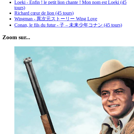
Loeki - Enfin ! le petit lion chante ! Mon nom est Loeki (45
tours)
Richard cœur de lion (45 tours)
Wingman - 異次元ストーリー Wing Love
Conan, le fils du futur - 子 – 未来少年コナン (45 tours)
Zoom sur...