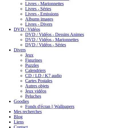
Livres - Marionnettes
Livres - Séries
Livres - Emissions
Albums images
Livres - Divers
DVD / Vidéos
DVD / Vidéos - Dessins Animes
DVD / Vidéos - Marionnettes
DVD / Vidéos - Séries
Divers
Jeux
Figurines
Puzzles
Calendriers
CD / LD / K7 audio
Cartes Postales
Autres objets
Jeux vidéos
Peluches
Goodies
Fonds d'écran || Wallpapers
Mes recherches
Blog
Liens
Contact