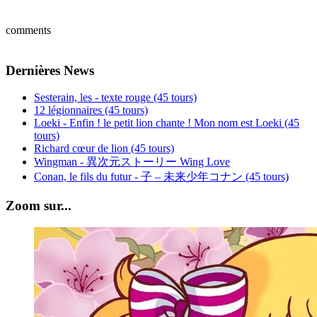
comments
Dernières News
Sesterain, les - texte rouge (45 tours)
12 légionnaires (45 tours)
Loeki - Enfin ! le petit lion chante ! Mon nom est Loeki (45
tours)
Richard cœur de lion (45 tours)
Wingman - 異次元ストーリー Wing Love
Conan, le fils du futur - 子 – 未来少年コナン (45 tours)
Zoom sur...