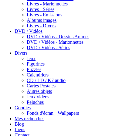
Livres - Marionnettes
Livres - Séries
Livres - Emissions
Albums images
Livres - Divers
DVD / Vidéos
DVD / Vidéos - Dessins Animes
DVD / Vidéos - Marionnettes
DVD / Vidéos - Séries
Divers
Jeux
Figurines
Puzzles
Calendriers
CD / LD / K7 audio
Cartes Postales
Autres objets
Jeux vidéos
Peluches
Goodies
Fonds d'écran || Wallpapers
Mes recherches
Blog
Liens
Contact