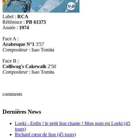
Label :
RCA
Référence :
PB 61375
Année :
1974
Face A :
Arabesque N°1
3'57
Compositeur
: Isao Tomita
Face B :
Colliwog's Cakewalk
2'50
Compositeur
: Isao Tomita
comments
Dernières News
Loeki - Enfin ! le petit lion chante ! Mon nom est Loeki (45
tours)
Richard cœur de lion (45 tours)