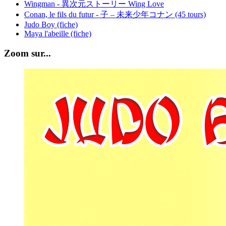
Wingman - 異次元ストーリー Wing Love
Conan, le fils du futur - 子 – 未来少年コナン (45 tours)
Judo Boy (fiche)
Maya l'abeille (fiche)
Zoom sur...