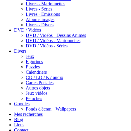
Livres - Marionnettes
Livres - Séries
Livres - Emissions
Albums images
Livres - Divers
DVD / Vidéos
DVD / Vidéos - Dessins Animes
DVD / Vidéos - Marionnettes
DVD / Vidéos - Séries
Divers
Jeux
Figurines
Puzzles
Calendriers
CD / LD / K7 audio
Cartes Postales
Autres objets
Jeux vidéos
Peluches
Goodies
Fonds d'écran || Wallpapers
Mes recherches
Blog
Liens
Contact