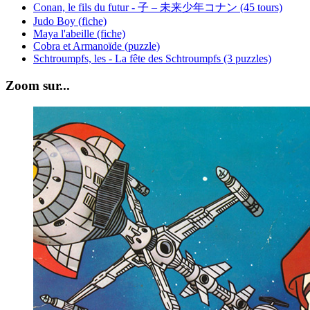
Conan, le fils du futur - 子 – 未来少年コナン (45 tours)
Judo Boy (fiche)
Maya l'abeille (fiche)
Cobra et Armanoïde (puzzle)
Schtroumpfs, les - La fête des Schtroumpfs (3 puzzles)
Zoom sur...