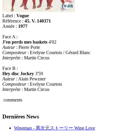
Label :
Vogue
Référence :
45. V. 140371
Année :
1977
Face A :
J'en perds mes baskets
4'02
Auteur
: Pierre Porte
Compositeur
: Evelyne Courtois / Gérard Blanc
Interprète
: Martin Circus
Face B :
Hey disc Jockey
3'59
Auteur
: Alain Pewzner
Compositeur
: Evelyne Courtois
Interprète
: Martin Circus
comments
Dernières News
Wingman - 異次元ストーリー Wing Love