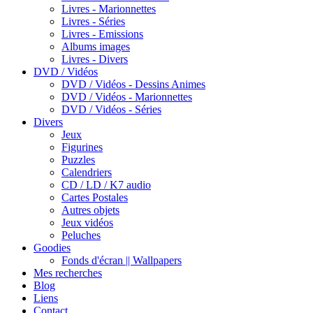
Livres - Marionnettes
Livres - Séries
Livres - Emissions
Albums images
Livres - Divers
DVD / Vidéos
DVD / Vidéos - Dessins Animes
DVD / Vidéos - Marionnettes
DVD / Vidéos - Séries
Divers
Jeux
Figurines
Puzzles
Calendriers
CD / LD / K7 audio
Cartes Postales
Autres objets
Jeux vidéos
Peluches
Goodies
Fonds d'écran || Wallpapers
Mes recherches
Blog
Liens
Contact