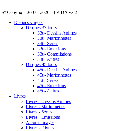
© Copyright 2007 - 2026 - TV-DA v3.2 -
Sitemap
Disques vinyles
Disques 33 tours
33t - Dessins Animes
33t - Marionnettes
33t - Séries
33t - Emissions
33t - Compilations
33t - Autres
Disques 45 tours
45t - Dessins Animes
45t - Marionnettes
45t - Séries
45t - Emissions
45t - Autres
Livres
Livres - Dessins Animes
Livres - Marionnettes
Livres - Séries
Livres - Emissions
Albums images
Livres - Divers