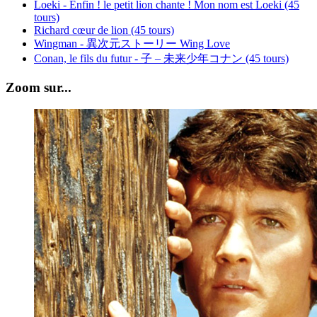
Loeki - Enfin ! le petit lion chante ! Mon nom est Loeki (45
tours)
Richard cœur de lion (45 tours)
Wingman - 異次元ストーリー Wing Love
Conan, le fils du futur - 子 – 未来少年コナン (45 tours)
Zoom sur...