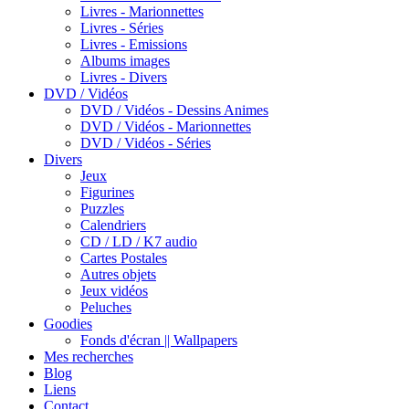
Livres - Marionnettes
Livres - Séries
Livres - Emissions
Albums images
Livres - Divers
DVD / Vidéos
DVD / Vidéos - Dessins Animes
DVD / Vidéos - Marionnettes
DVD / Vidéos - Séries
Divers
Jeux
Figurines
Puzzles
Calendriers
CD / LD / K7 audio
Cartes Postales
Autres objets
Jeux vidéos
Peluches
Goodies
Fonds d'écran || Wallpapers
Mes recherches
Blog
Liens
Contact