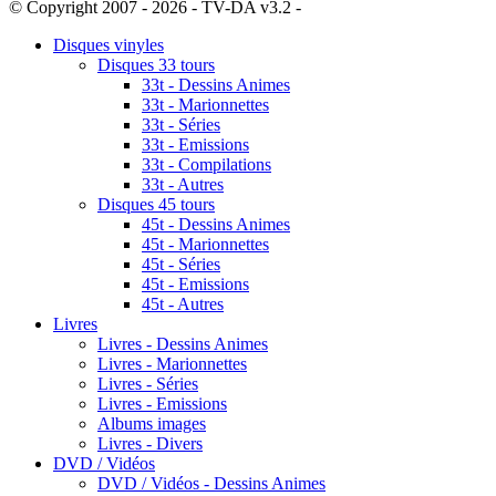
© Copyright 2007 - 2026 - TV-DA v3.2 -
Sitemap
Disques vinyles
Disques 33 tours
33t - Dessins Animes
33t - Marionnettes
33t - Séries
33t - Emissions
33t - Compilations
33t - Autres
Disques 45 tours
45t - Dessins Animes
45t - Marionnettes
45t - Séries
45t - Emissions
45t - Autres
Livres
Livres - Dessins Animes
Livres - Marionnettes
Livres - Séries
Livres - Emissions
Albums images
Livres - Divers
DVD / Vidéos
DVD / Vidéos - Dessins Animes