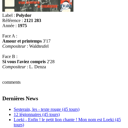
Label :
Polydor
Référence :
2121 283
Année :
1975
Face A :
Amour et printemps
3'17
Compositeur
: Waldteufel
Face B :
Si vous l'aviez compris
2'28
Compositeur
: L. Denza
comments
Dernières News
Sesterain, les - texte rouge (45 tours)
12 légionnaires (45 tours)
Loeki - Enfin ! le petit lion chante ! Mon nom est Loeki (45
tours)