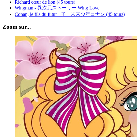
Richard cœur de lion (45 tours)
Wingman - 異次元ストーリー Wing Love
Conan, le fils du futur - 子 – 未来少年コナン (45 tours)
Zoom sur...