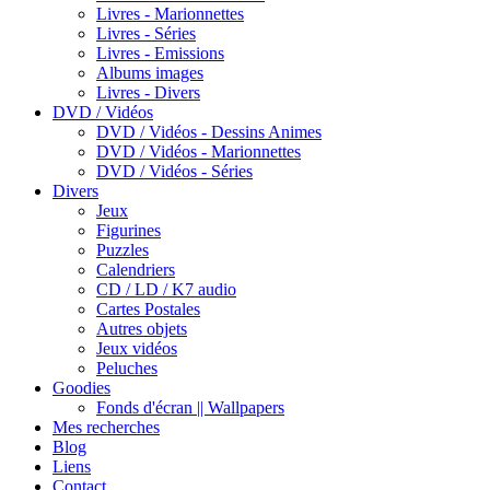
Livres - Marionnettes
Livres - Séries
Livres - Emissions
Albums images
Livres - Divers
DVD / Vidéos
DVD / Vidéos - Dessins Animes
DVD / Vidéos - Marionnettes
DVD / Vidéos - Séries
Divers
Jeux
Figurines
Puzzles
Calendriers
CD / LD / K7 audio
Cartes Postales
Autres objets
Jeux vidéos
Peluches
Goodies
Fonds d'écran || Wallpapers
Mes recherches
Blog
Liens
Contact