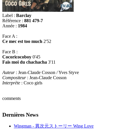
Label :
Barclay
Référence :
881 479-7
Année :
1984
Face A :
Ce mec est too much
2'52
Face B :
Cocoricocoboy
0'45
Fais moi du chachacha
3'11
Auteur
: Jean-Claude Cosson / Yves Styve
Compositeur
: Jean-Claude Cosson
Interprète
: Coco girls
comments
Dernières News
Wingman - 異次元ストーリー Wing Love