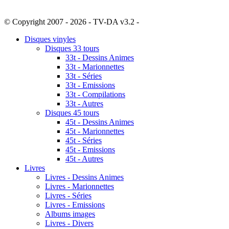
© Copyright 2007 - 2026 - TV-DA v3.2 -
Sitemap
Disques vinyles
Disques 33 tours
33t - Dessins Animes
33t - Marionnettes
33t - Séries
33t - Emissions
33t - Compilations
33t - Autres
Disques 45 tours
45t - Dessins Animes
45t - Marionnettes
45t - Séries
45t - Emissions
45t - Autres
Livres
Livres - Dessins Animes
Livres - Marionnettes
Livres - Séries
Livres - Emissions
Albums images
Livres - Divers