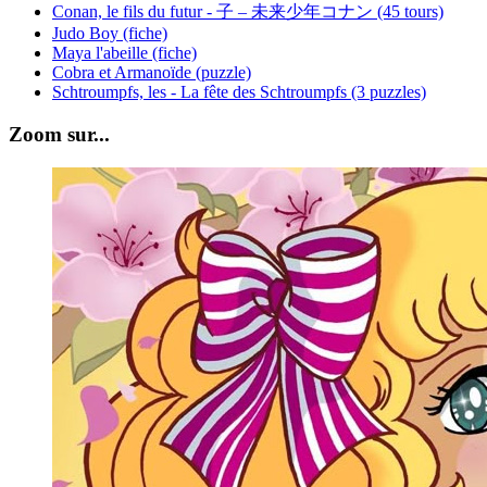
Conan, le fils du futur - 子 – 未来少年コナン (45 tours)
Judo Boy (fiche)
Maya l'abeille (fiche)
Cobra et Armanoïde (puzzle)
Schtroumpfs, les - La fête des Schtroumpfs (3 puzzles)
Zoom sur...