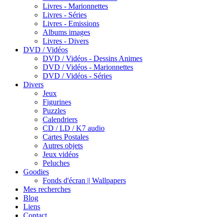
Livres - Marionnettes
Livres - Séries
Livres - Emissions
Albums images
Livres - Divers
DVD / Vidéos
DVD / Vidéos - Dessins Animes
DVD / Vidéos - Marionnettes
DVD / Vidéos - Séries
Divers
Jeux
Figurines
Puzzles
Calendriers
CD / LD / K7 audio
Cartes Postales
Autres objets
Jeux vidéos
Peluches
Goodies
Fonds d'écran || Wallpapers
Mes recherches
Blog
Liens
Contact