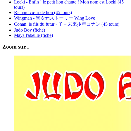
Loeki - Enfin ! le petit lion chante ! Mon nom est Loeki (45
tours)
Richard cœur de lion (45 tours)
Wingman - 異次元ストーリー Wing Love
Conan, le fils du futur - 子 – 未来少年コナン (45 tours)
Judo Boy (fiche)
Maya l'abeille (fiche)
Zoom sur...