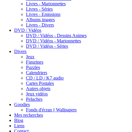
Livres - Marionnettes
Livres - Séries
Livres - Emissions
Albums images
Livres - Divers
DVD / Vidéos
DVD / Vidéos - Dessins Animes
DVD / Vidéos - Marionnettes
DVD / Vidéos - Séries
Divers
Jeux
Figurines
Puzzles
Calendriers
CD / LD / K7 audio
Cartes Postales
Autres objets
Jeux vidéos
Peluches
Goodies
Fonds d'écran || Wallpapers
Mes recherches
Blog
Liens
Contact