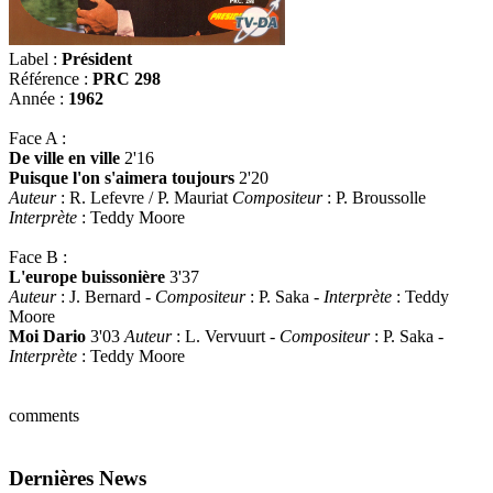
Label :
Président
Référence :
PRC 298
Année :
1962
Face A :
De ville en ville
2'16
Puisque l'on s'aimera toujours
2'20
Auteur
: R. Lefevre / P. Mauriat
Compositeur
: P. Broussolle
Interprète
: Teddy Moore
Face B :
L'europe buissonière
3'37
Auteur
: J. Bernard -
Compositeur
: P. Saka -
Interprète
: Teddy
Moore
Moi Dario
3'03
Auteur
: L. Vervuurt -
Compositeur
: P. Saka -
Interprète
: Teddy Moore
comments
Dernières News