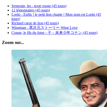
Sesterain, les - texte rouge (45 tours)
12 légionnaires (45 tours)
Loeki - Enfin ! le petit lion chante ! Mon nom est Loeki (45
tours)
Richard cœur de lion (45 tours)
Wingman - 異次元ストーリー Wing Love
Conan, le fils du futur - 子 – 未来少年コナン (45 tours)
Zoom sur...