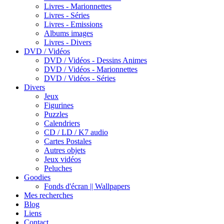
Livres - Marionnettes
Livres - Séries
Livres - Emissions
Albums images
Livres - Divers
DVD / Vidéos
DVD / Vidéos - Dessins Animes
DVD / Vidéos - Marionnettes
DVD / Vidéos - Séries
Divers
Jeux
Figurines
Puzzles
Calendriers
CD / LD / K7 audio
Cartes Postales
Autres objets
Jeux vidéos
Peluches
Goodies
Fonds d'écran || Wallpapers
Mes recherches
Blog
Liens
Contact