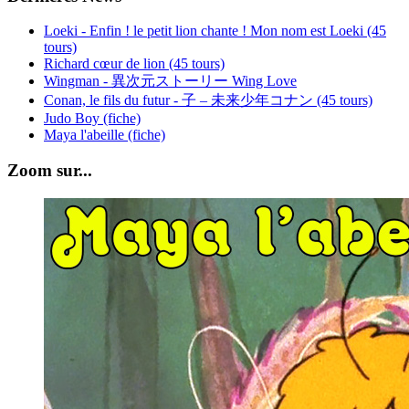
Loeki - Enfin ! le petit lion chante ! Mon nom est Loeki (45
tours)
Richard cœur de lion (45 tours)
Wingman - 異次元ストーリー Wing Love
Conan, le fils du futur - 子 – 未来少年コナン (45 tours)
Judo Boy (fiche)
Maya l'abeille (fiche)
Zoom sur...