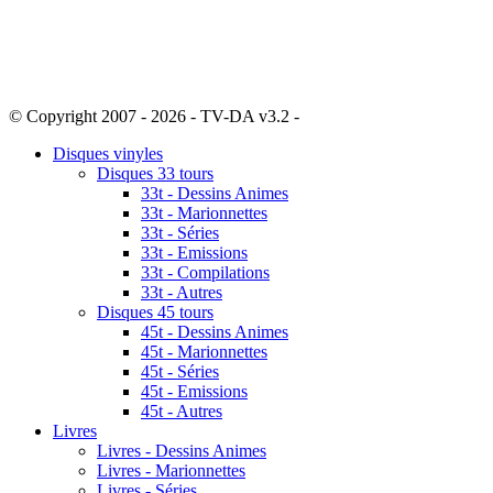
© Copyright 2007 - 2026 - TV-DA v3.2 -
Sitemap
Disques vinyles
Disques 33 tours
33t - Dessins Animes
33t - Marionnettes
33t - Séries
33t - Emissions
33t - Compilations
33t - Autres
Disques 45 tours
45t - Dessins Animes
45t - Marionnettes
45t - Séries
45t - Emissions
45t - Autres
Livres
Livres - Dessins Animes
Livres - Marionnettes
Livres - Séries