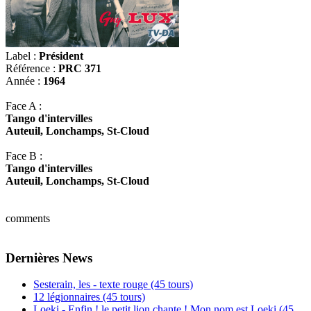
Label :
Président
Référence :
PRC 371
Année :
1964
Face A :
Tango d'intervilles
Auteuil, Lonchamps, St-Cloud
Face B :
Tango d'intervilles
Auteuil, Lonchamps, St-Cloud
comments
Dernières News
Sesterain, les - texte rouge (45 tours)
12 légionnaires (45 tours)
Loeki - Enfin ! le petit lion chante ! Mon nom est Loeki (45