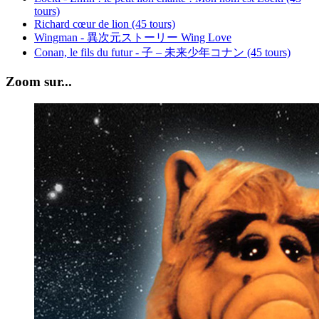
tours)
Richard cœur de lion (45 tours)
Wingman - 異次元ストーリー Wing Love
Conan, le fils du futur - 子 – 未来少年コナン (45 tours)
Zoom sur...