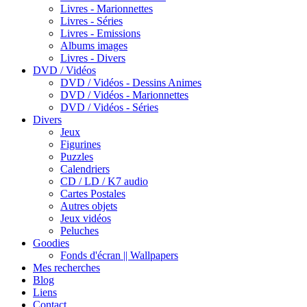
Livres - Marionnettes
Livres - Séries
Livres - Emissions
Albums images
Livres - Divers
DVD / Vidéos
DVD / Vidéos - Dessins Animes
DVD / Vidéos - Marionnettes
DVD / Vidéos - Séries
Divers
Jeux
Figurines
Puzzles
Calendriers
CD / LD / K7 audio
Cartes Postales
Autres objets
Jeux vidéos
Peluches
Goodies
Fonds d'écran || Wallpapers
Mes recherches
Blog
Liens
Contact