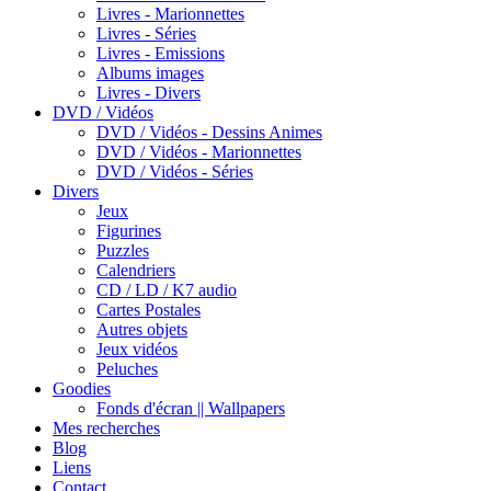
Livres - Marionnettes
Livres - Séries
Livres - Emissions
Albums images
Livres - Divers
DVD / Vidéos
DVD / Vidéos - Dessins Animes
DVD / Vidéos - Marionnettes
DVD / Vidéos - Séries
Divers
Jeux
Figurines
Puzzles
Calendriers
CD / LD / K7 audio
Cartes Postales
Autres objets
Jeux vidéos
Peluches
Goodies
Fonds d'écran || Wallpapers
Mes recherches
Blog
Liens
Contact