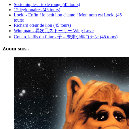
Sesterain, les - texte rouge (45 tours)
12 légionnaires (45 tours)
Loeki - Enfin ! le petit lion chante ! Mon nom est Loeki (45
tours)
Richard cœur de lion (45 tours)
Wingman - 異次元ストーリー Wing Love
Conan, le fils du futur - 子 – 未来少年コナン (45 tours)
Zoom sur...