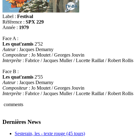
Label :
Festival
Référence :
SPX 229
Année :
1979
Face A :
Les quat'zamis
2'52
Auteur
: Jacques Demarny
Compositeur
: Jo Moutet / Georges Jouvin
Interprète
: Fabrice / Jacques Muller / Lucette Raillat / Robert Rollis
Face B :
Les quat'zamis
2'55
Auteur
: Jacques Demarny
Compositeur
: Jo Moutet / Georges Jouvin
Interprète
: Fabrice / Jacques Muller / Lucette Raillat / Robert Rollis
comments
Dernières News
Sesterain, les - texte rouge (45 tours)