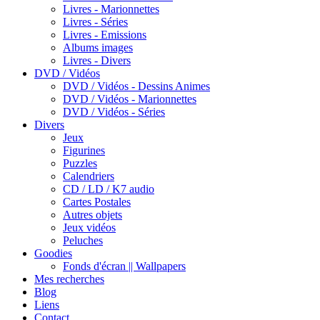
Livres - Marionnettes
Livres - Séries
Livres - Emissions
Albums images
Livres - Divers
DVD / Vidéos
DVD / Vidéos - Dessins Animes
DVD / Vidéos - Marionnettes
DVD / Vidéos - Séries
Divers
Jeux
Figurines
Puzzles
Calendriers
CD / LD / K7 audio
Cartes Postales
Autres objets
Jeux vidéos
Peluches
Goodies
Fonds d'écran || Wallpapers
Mes recherches
Blog
Liens
Contact