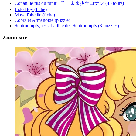
Conan, le fils du futur - 子 – 未来少年コナン (45 tours)
Judo Boy (fiche)
Maya l'abeille (fiche)
Cobra et Armanoïde (puzzle)
Schtroumpfs, les - La fête des Schtroumpfs (3 puzzles)
Zoom sur...