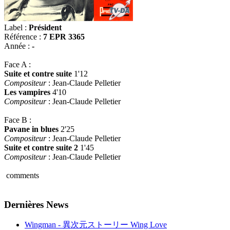
Label :
Président
Référence :
7 EPR 3365
Année :
-
Face A :
Suite et contre suite
1'12
Compositeur
: Jean-Claude Pelletier
Les vampires
4'10
Compositeur
: Jean-Claude Pelletier
Face B :
Pavane in blues
2'25
Compositeur
: Jean-Claude Pelletier
Suite et contre suite 2
1'45
Compositeur
: Jean-Claude Pelletier
comments
Dernières News
Wingman - 異次元ストーリー Wing Love