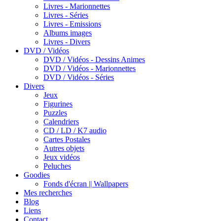
Livres - Marionnettes
Livres - Séries
Livres - Emissions
Albums images
Livres - Divers
DVD / Vidéos
DVD / Vidéos - Dessins Animes
DVD / Vidéos - Marionnettes
DVD / Vidéos - Séries
Divers
Jeux
Figurines
Puzzles
Calendriers
CD / LD / K7 audio
Cartes Postales
Autres objets
Jeux vidéos
Peluches
Goodies
Fonds d'écran || Wallpapers
Mes recherches
Blog
Liens
Contact