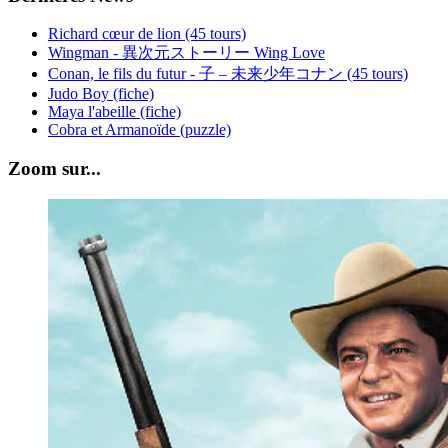
Richard cœur de lion (45 tours)
Wingman - 異次元ストーリー Wing Love
Conan, le fils du futur - 子 – 未来少年コナン (45 tours)
Judo Boy (fiche)
Maya l'abeille (fiche)
Cobra et Armanoïde (puzzle)
Zoom sur...