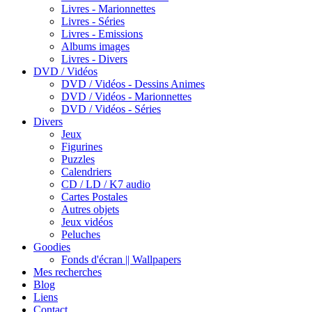
Livres - Marionnettes
Livres - Séries
Livres - Emissions
Albums images
Livres - Divers
DVD / Vidéos
DVD / Vidéos - Dessins Animes
DVD / Vidéos - Marionnettes
DVD / Vidéos - Séries
Divers
Jeux
Figurines
Puzzles
Calendriers
CD / LD / K7 audio
Cartes Postales
Autres objets
Jeux vidéos
Peluches
Goodies
Fonds d'écran || Wallpapers
Mes recherches
Blog
Liens
Contact