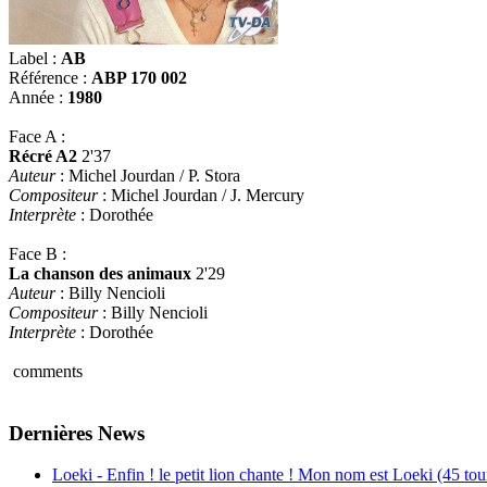
Label :
AB
Référence :
ABP 170 002
Année :
1980
Face A :
Récré A2
2'37
Auteur
: Michel Jourdan / P. Stora
Compositeur
: Michel Jourdan / J. Mercury
Interprète
: Dorothée
Face B :
La chanson des animaux
2'29
Auteur
: Billy Nencioli
Compositeur
: Billy Nencioli
Interprète
: Dorothée
comments
Dernières News
Loeki - Enfin ! le petit lion chante ! Mon nom est Loeki (45 tou