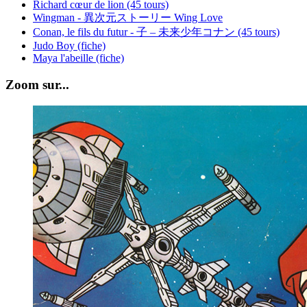
Richard cœur de lion (45 tours)
Wingman - 異次元ストーリー Wing Love
Conan, le fils du futur - 子 – 未来少年コナン (45 tours)
Judo Boy (fiche)
Maya l'abeille (fiche)
Zoom sur...