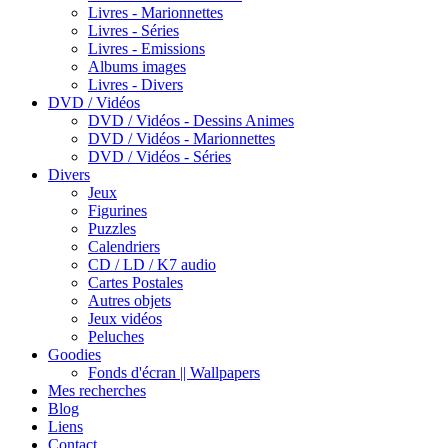
Livres - Marionnettes
Livres - Séries
Livres - Emissions
Albums images
Livres - Divers
DVD / Vidéos
DVD / Vidéos - Dessins Animes
DVD / Vidéos - Marionnettes
DVD / Vidéos - Séries
Divers
Jeux
Figurines
Puzzles
Calendriers
CD / LD / K7 audio
Cartes Postales
Autres objets
Jeux vidéos
Peluches
Goodies
Fonds d'écran || Wallpapers
Mes recherches
Blog
Liens
Contact