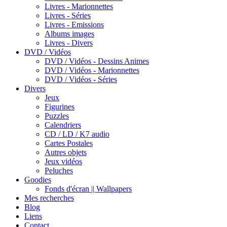
Livres - Marionnettes
Livres - Séries
Livres - Emissions
Albums images
Livres - Divers
DVD / Vidéos
DVD / Vidéos - Dessins Animes
DVD / Vidéos - Marionnettes
DVD / Vidéos - Séries
Divers
Jeux
Figurines
Puzzles
Calendriers
CD / LD / K7 audio
Cartes Postales
Autres objets
Jeux vidéos
Peluches
Goodies
Fonds d'écran || Wallpapers
Mes recherches
Blog
Liens
Contact