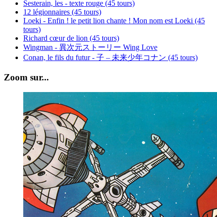
Sesterain, les - texte rouge (45 tours)
12 légionnaires (45 tours)
Loeki - Enfin ! le petit lion chante ! Mon nom est Loeki (45
tours)
Richard cœur de lion (45 tours)
Wingman - 異次元ストーリー Wing Love
Conan, le fils du futur - 子 – 未来少年コナン (45 tours)
Zoom sur...