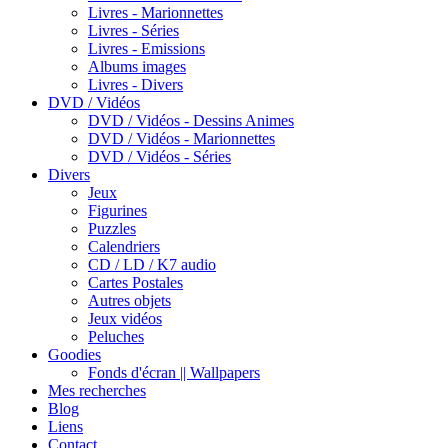
Livres - Marionnettes
Livres - Séries
Livres - Emissions
Albums images
Livres - Divers
DVD / Vidéos
DVD / Vidéos - Dessins Animes
DVD / Vidéos - Marionnettes
DVD / Vidéos - Séries
Divers
Jeux
Figurines
Puzzles
Calendriers
CD / LD / K7 audio
Cartes Postales
Autres objets
Jeux vidéos
Peluches
Goodies
Fonds d'écran || Wallpapers
Mes recherches
Blog
Liens
Contact