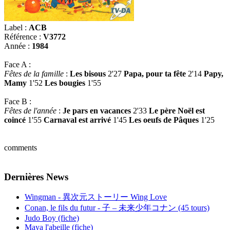
Label :
ACB
Référence :
V3772
Année :
1984
Face A :
Fêtes de la famille
:
Les bisous
2'27
Papa, pour ta fête
2'14
Papy,
Mamy
1'52
Les bougies
1'55
Face B :
Fêtes de l'année
:
Je pars en vacances
2'33
Le père Noël est
coincé
1'55
Carnaval est arrivé
1'45
Les oeufs de Pâques
1'25
comments
Dernières News
Wingman - 異次元ストーリー Wing Love
Conan, le fils du futur - 子 – 未来少年コナン (45 tours)
Judo Boy (fiche)
Maya l'abeille (fiche)