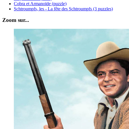
Cobra et Armanoïde (puzzle)
Schtroumpfs, les - La fête des Schtroumpfs (3 puzzles)
Zoom sur...