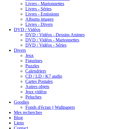
Livres - Marionnettes
Livres - Séries
Livres - Emissions
Albums images
Livres - Divers
DVD / Vidéos
DVD / Vidéos - Dessins Animes
DVD / Vidéos - Marionnettes
DVD / Vidéos - Séries
Divers
Jeux
Figurines
Puzzles
Calendriers
CD / LD / K7 audio
Cartes Postales
Autres objets
Jeux vidéos
Peluches
Goodies
Fonds d'écran || Wallpapers
Mes recherches
Blog
Liens
Contact