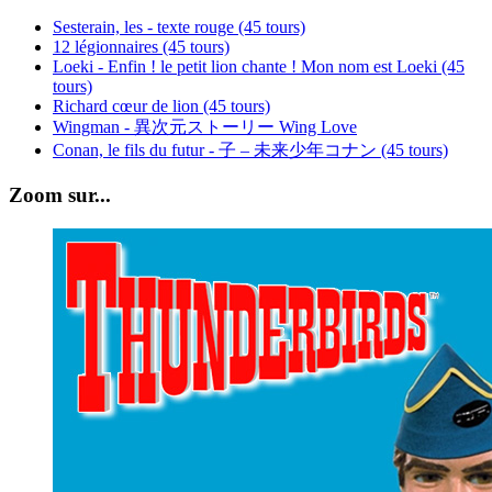
Sesterain, les - texte rouge (45 tours)
12 légionnaires (45 tours)
Loeki - Enfin ! le petit lion chante ! Mon nom est Loeki (45
tours)
Richard cœur de lion (45 tours)
Wingman - 異次元ストーリー Wing Love
Conan, le fils du futur - 子 – 未来少年コナン (45 tours)
Zoom sur...