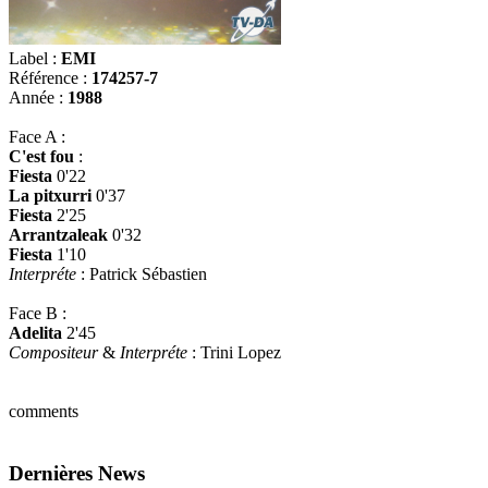
Label :
EMI
Référence :
174257-7
Année :
1988
Face A :
C'est fou
:
Fiesta
0'22
La pitxurri
0'37
Fiesta
2'25
Arrantzaleak
0'32
Fiesta
1'10
Interpréte
: Patrick Sébastien
Face B :
Adelita
2'45
Compositeur
&
Interpréte
: Trini Lopez
comments
Dernières News