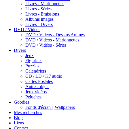
Livres - Marionnettes
Livres - Séries
Livres - Emissions
Albums images
Livres - Divers
DVD / Vidéos
DVD / Vidéos - Dessins Animes
DVD / Vidéos - Marionnettes
DVD / Vidéos - Séries
Divers
Jeux
Figurines
Puzzles
Calendriers
CD / LD / K7 audio
Cartes Postales
Autres objets
Jeux vidéos
Peluches
Goodies
Fonds d'écran || Wallpapers
Mes recherches
Blog
Liens
Contact