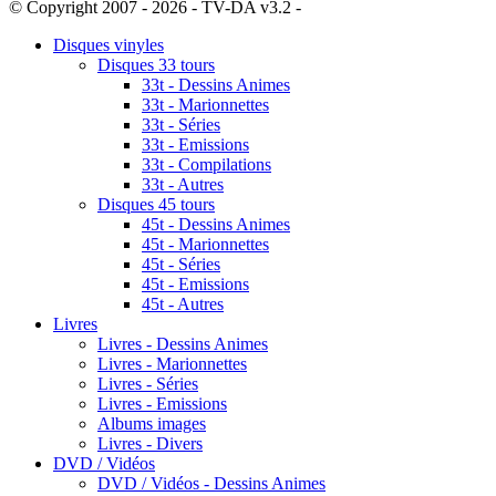
© Copyright 2007 - 2026 - TV-DA v3.2 -
Sitemap
Disques vinyles
Disques 33 tours
33t - Dessins Animes
33t - Marionnettes
33t - Séries
33t - Emissions
33t - Compilations
33t - Autres
Disques 45 tours
45t - Dessins Animes
45t - Marionnettes
45t - Séries
45t - Emissions
45t - Autres
Livres
Livres - Dessins Animes
Livres - Marionnettes
Livres - Séries
Livres - Emissions
Albums images
Livres - Divers
DVD / Vidéos
DVD / Vidéos - Dessins Animes