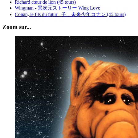
Richard cœur de lion (45 tours)
Wingman - 異次元ストーリー Wing Love
Conan, le fils du futur - 子 – 未来少年コナン (45 tours)
Zoom sur...