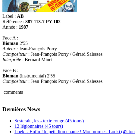
Label :
AB
Référence :
887 113-7 PY 102
Année :
1987
Face A :
Bioman
2'55
Auteur
: Jean-François Porry
Compositeur
: Jean-François Porry / Gérard Salesses
Interprète
: Bernard Minet
Face B :
Bioman
(instrumental) 2'55
Compositeur
: Jean-François Porry / Gérard Salesses
comments
Dernières News
Sesterain, les - texte rouge (45 tours)
12 légionnaires (45 tours)
Loeki - Enfin ! le petit lion chante ! Mon nom est Loeki (45 tou