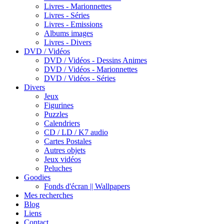
Livres - Marionnettes
Livres - Séries
Livres - Emissions
Albums images
Livres - Divers
DVD / Vidéos
DVD / Vidéos - Dessins Animes
DVD / Vidéos - Marionnettes
DVD / Vidéos - Séries
Divers
Jeux
Figurines
Puzzles
Calendriers
CD / LD / K7 audio
Cartes Postales
Autres objets
Jeux vidéos
Peluches
Goodies
Fonds d'écran || Wallpapers
Mes recherches
Blog
Liens
Contact