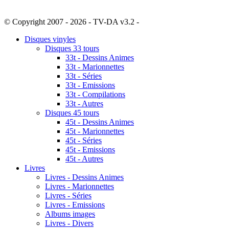
© Copyright 2007 - 2026 - TV-DA v3.2 -
Sitemap
Disques vinyles
Disques 33 tours
33t - Dessins Animes
33t - Marionnettes
33t - Séries
33t - Emissions
33t - Compilations
33t - Autres
Disques 45 tours
45t - Dessins Animes
45t - Marionnettes
45t - Séries
45t - Emissions
45t - Autres
Livres
Livres - Dessins Animes
Livres - Marionnettes
Livres - Séries
Livres - Emissions
Albums images
Livres - Divers