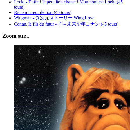
Loeki - Enfin ! le petit lion chante ! Mon nom est Loeki (45
tours)
Richard cœur de lion (45 tours)
Wingman - 異次元ストーリー Wing Love
Conan, le fils du futur - 子 – 未来少年コナン (45 tours)
Zoom sur...