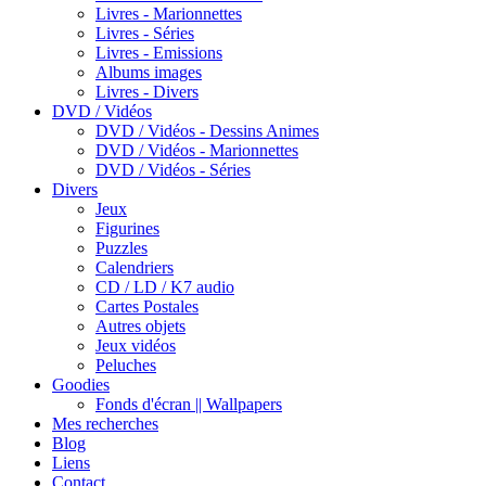
Livres - Marionnettes
Livres - Séries
Livres - Emissions
Albums images
Livres - Divers
DVD / Vidéos
DVD / Vidéos - Dessins Animes
DVD / Vidéos - Marionnettes
DVD / Vidéos - Séries
Divers
Jeux
Figurines
Puzzles
Calendriers
CD / LD / K7 audio
Cartes Postales
Autres objets
Jeux vidéos
Peluches
Goodies
Fonds d'écran || Wallpapers
Mes recherches
Blog
Liens
Contact