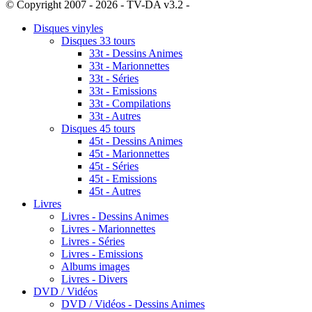
© Copyright 2007 - 2026 - TV-DA v3.2 -
Sitemap
Disques vinyles
Disques 33 tours
33t - Dessins Animes
33t - Marionnettes
33t - Séries
33t - Emissions
33t - Compilations
33t - Autres
Disques 45 tours
45t - Dessins Animes
45t - Marionnettes
45t - Séries
45t - Emissions
45t - Autres
Livres
Livres - Dessins Animes
Livres - Marionnettes
Livres - Séries
Livres - Emissions
Albums images
Livres - Divers
DVD / Vidéos
DVD / Vidéos - Dessins Animes