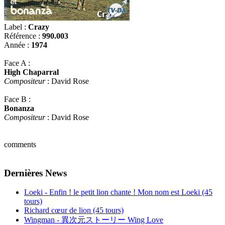
Label :
Crazy
Référence :
990.003
Année :
1974
Face A :
High Chaparral
Compositeur
: David Rose
Face B :
Bonanza
Compositeur
: David Rose
comments
Dernières News
Loeki - Enfin ! le petit lion chante ! Mon nom est Loeki (45
tours)
Richard cœur de lion (45 tours)
Wingman - 異次元ストーリー Wing Love