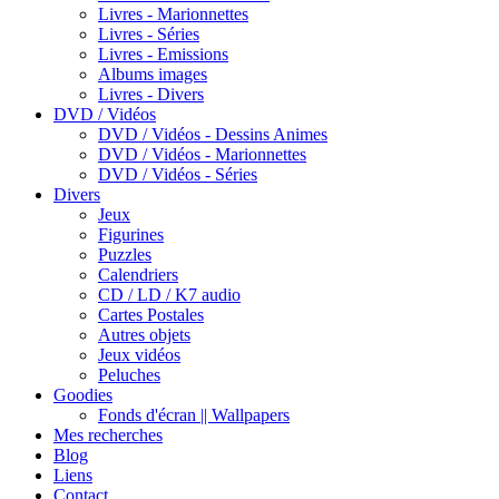
Livres - Marionnettes
Livres - Séries
Livres - Emissions
Albums images
Livres - Divers
DVD / Vidéos
DVD / Vidéos - Dessins Animes
DVD / Vidéos - Marionnettes
DVD / Vidéos - Séries
Divers
Jeux
Figurines
Puzzles
Calendriers
CD / LD / K7 audio
Cartes Postales
Autres objets
Jeux vidéos
Peluches
Goodies
Fonds d'écran || Wallpapers
Mes recherches
Blog
Liens
Contact