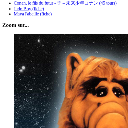
Conan, le fils du futur - 子 – 未来少年コナン (45 tours)
Judo Boy (fiche)
Maya l'abeille (fiche)
Zoom sur...